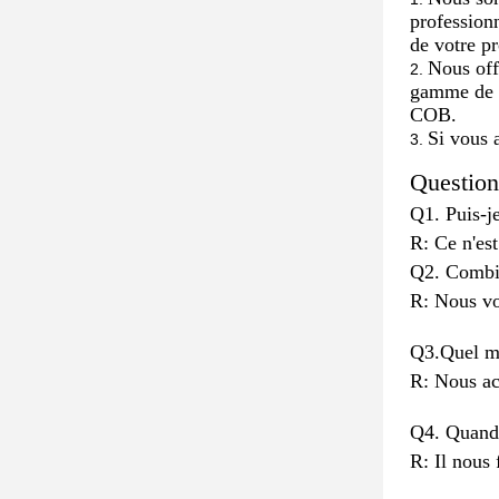
professionn
de votre p
Nous off
gamme de t
COB.
Si vous 
Question
Q1. Puis-je
R: Ce n'es
Q2. Combie
R: Nous vo
Q3.Quel m
R: Nous ac
Q4. Quand 
R: Il nous 