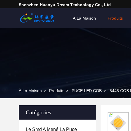
Shenzhen Huanyu Dream Technology Co., Ltd
À La Maison
Produits
À La Maison
>
Produits
>
PUCE LED COB
>
5445 COB B
Catégories
Le Smd A Mené La Puce