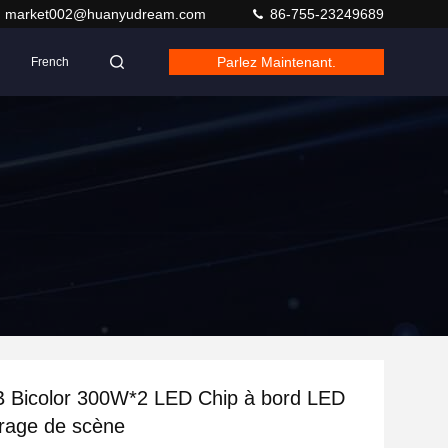
market002@huanyudream.com
86-755-23249689
Parlez Maintenant.
French
 Bicolor 300W*2 LED Chip à bord LED
irage de scène