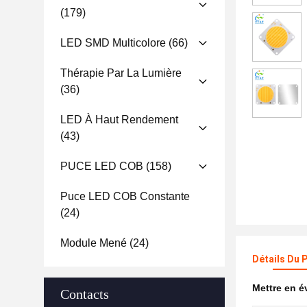
(179)
LED SMD Multicolore
(66)
Thérapie Par La Lumière
(36)
LED À Haut Rendement
(43)
PUCE LED COB
(158)
Puce LED COB Constante
(24)
Module Mené
(24)
Détails Du 
Mettre en 
Contacts