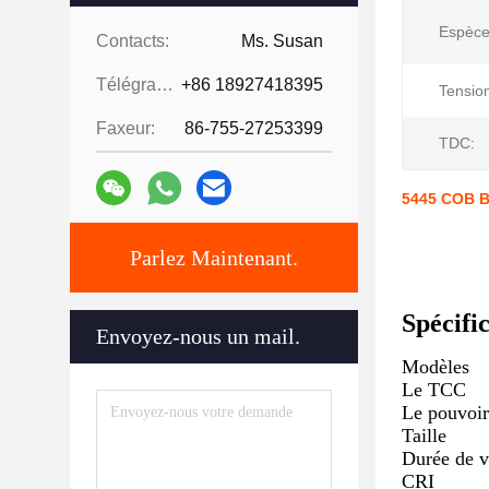
Espèce
Contacts:
Ms. Susan
Télégramme:
+86 18927418395
Tensio
Faxeur:
86-755-27253399
TDC:
5445 COB B
Parlez Maintenant.
Spécifi
Envoyez-nous un mail.
Modèles
Le TCC
Le pouvoir
Taille
Durée de v
CRI