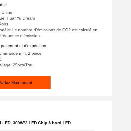
duit
: Chine
ue: HuanYu Dream
 Rohs
dèle: Le nombre d'émissions de CO2 est calculé en
a fréquence d'émission.
 paiement et d'expédition
commande min: 1 pièce
SD
allage: 25pcs/Trau
Parlez Maintenant.
rd LED
,
300W*2 LED Chip à bord LED