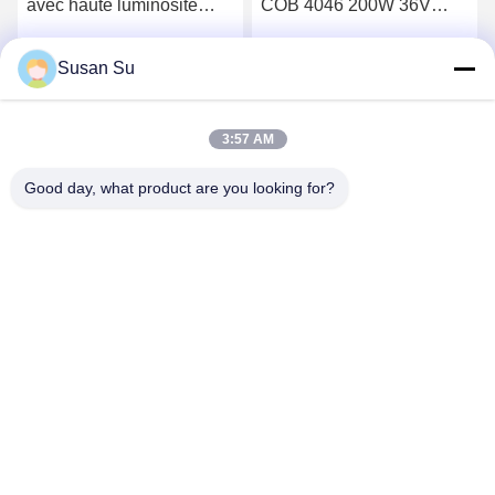
avec haute luminosité
COB 4046 200W 36V
COB 150W+150W 54V
5500-6000K pour
LED COB 2700K+6500K
éclairage extérieur
Susan Su
Parlez Maintenant.
Parlez Maintenant.
3:57 AM
Good day, what product are you looking for?
Shenzhen Huanyu Dream Technology Co., Ltd
market002@huanyudream.com
86-755-23249689
Bâtiment 5F-A, Parc de haute technologie de Quanju, No.
77 route Jiangshi, rue Gongming, Guangming, Shenzhen