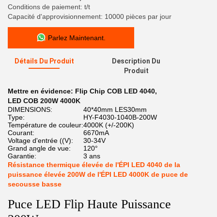
Conditions de paiement: t/t
Capacité d'approvisionnement: 10000 pièces par jour
Parlez Maintenant.
Détails Du Produit
Description Du
Produit
Mettre en évidence:
Flip Chip COB LED 4040
,
LED COB 200W 4000K
DIMENSIONS:
40*40mm LES30mm
Type:
HY-F4030-1040B-200W
Température de couleur:
4000K (+/-200K)
Courant:
6670mA
Voltage d'entrée ((V):
30-34V
Grand angle de vue:
120°
Garantie:
3 ans
Résistance thermique élevée de l'ÉPI LED 4040 de la
puissance élevée 200W de l'ÉPI LED 4000K de puce de
secousse basse
Puce LED Flip Haute Puissance