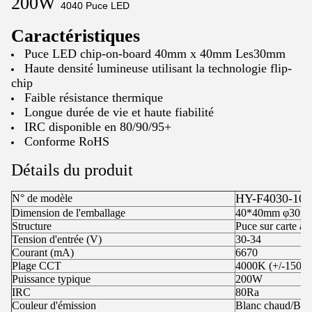
200W
4040
Puce LED
Caractéristiques
Puce LED chip-on-board 40mm x 40mm Les30mm
Haute densité lumineuse utilisant la technologie flip-
chip
Faible résistance thermique
Longue durée de vie et haute fiabilité
IRC disponible en 80/90/95+
Conforme RoHS
Détails du produit
HY-F4030-10
N° de modèle
Dimension de l'emballage
40*40mm φ30m
Structure
Puce sur carte à 
Tension d'entrée (V)
30-34
Courant (mA)
6670
Plage CCT
4000K (+/-150K)
Puissance typique
200W
IRC
80Ra
Couleur d'émission
Blanc chaud/Blan