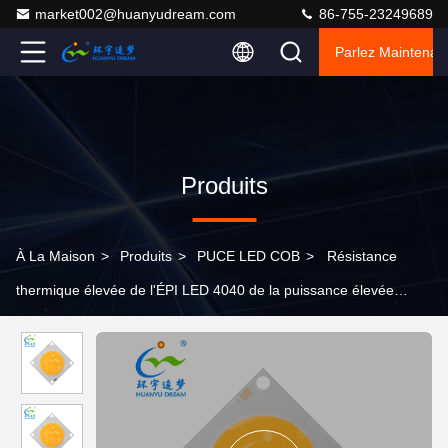
market002@huanyudream.com
86-755-23249689
Parlez Maintenant
Produits
À La Maison
>
Produits
>
PUCE LED COB
>
Résistance
thermique élevée de l'ÉPI LED 4040 de la puissance élevée
200W de l'ÉPI LED 4000K de puce de secousse basse