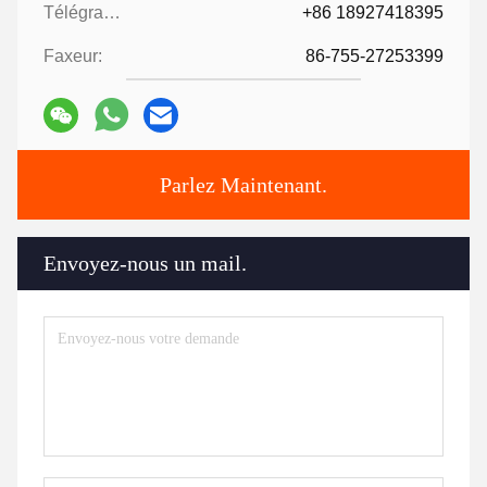
Télégramme:
+86 18927418395
Faxeur:
86-755-27253399
Parlez Maintenant.
Envoyez-nous un mail.