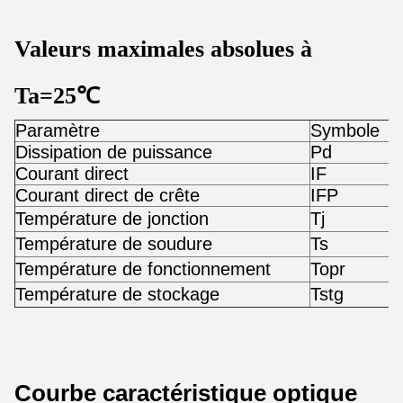
Valeurs maximales absolues à
Ta=25
℃
Paramètre
Symbole
V
Dissipation de puissance
Pd
5
Courant direct
IF
7
Courant direct de crête
IFP
7
Température de jonction
Tj
1
Température de soudure
Ts
3
Température de fonctionnement
Topr
-
Température de stockage
Tstg
-
Courbe caractéristique optique