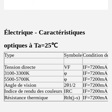
Électrique
-
Caractéristiques
optiques à T
a
=25
℃
Type
Symbole
Condition de t
Tension directe
VF
IF=7200mA
3100-3300K
φ
IF=7200mA
5500-5700K
φ
IF=7200mA
Angle de vision
2θ1/2
IF=7200mA
Indice de rendu des couleurs
IRC
IF=7200mA
Résistance thermique
Rth(j-s)
IF=7200mA