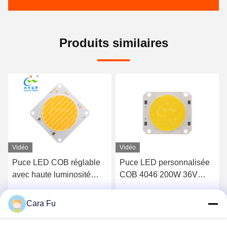
Produits similaires
Vidéo
Vidéo
Puce LED personnalisée
Puce CRI80 3000K
COB 4046 200W 36V
4000K de l'ÉPI LED de
5500-6000K pour
3838 300W pour la
éclairage extérieur
lumière de photographie
Cara Fu
Parlez Maintenant.
Parlez Maintenant.