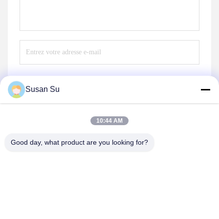
Susan Su
Envoyer
10:44 AM
Good day, what product are you looking for?
Shenzhen Huanyu Dream Technology Co., Ltd
market002@huanyudream.com
86-755-23249689