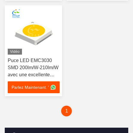
Vidéo
Puce LED EMC3030
SMD 200lm/W-210lm/W
avec une excellente
dissipation thermique
Parlez Maintenant. '
1