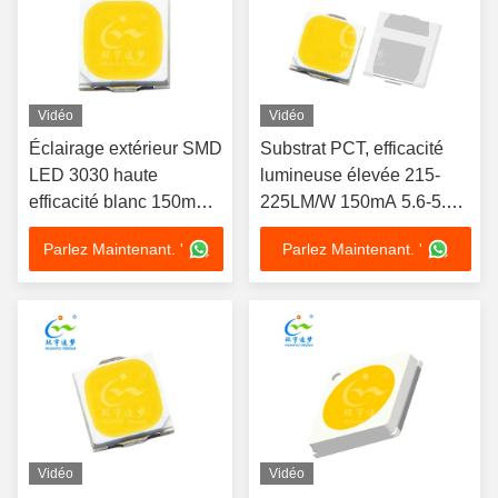
Vidéo
Vidéo
Éclairage extérieur SMD
Substrat PCT, efficacité
LED 3030 haute
lumineuse élevée 215-
efficacité blanc 150mA
225LM/W 150mA 5.6-5.8V
6V LED CHIP
SMD 3030 LED blanche
Parlez Maintenant. '
Parlez Maintenant. '
Vidéo
Vidéo