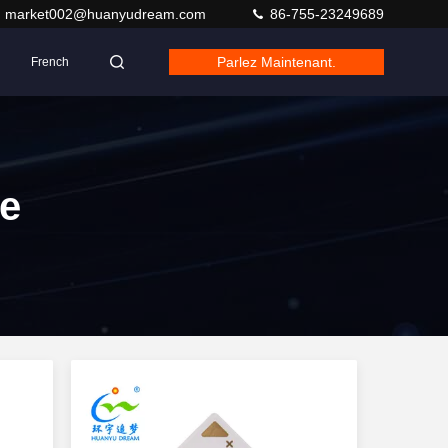
market002@huanyudream.com
86-755-23249689
Parlez Maintenant.
French
e