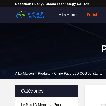
Shenzhen Huanyu Dream Technology Co., Ltd
À La Maison
Produits
À La Maison
>
Produits
>
Chine Puce LED COB constante
Catégories
Le Smd A Mené La Puce