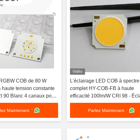
Vidéo
 RGBW COB de 80 W
L'éclairage LED COB à spectre
à haute tension constante
complet HY-COB-FB à haute
I 90 Blanc 4 canaux pour
efficacité 100lm/W CRI 98 - Écl
es d'aquarium
de vitrine et de galerie de détai
lez Maintenant. '
Parlez Maintenant. '
de gamme