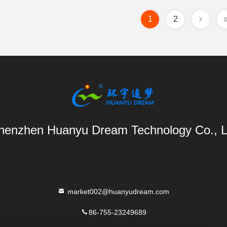
1
2
henzhen Huanyu Dream Technology Co., L
market002@huanyudream.com
86-755-23249689