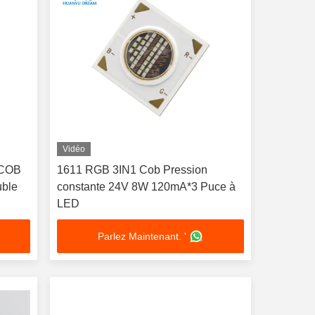
Vidéo
 COB
1611 RGB 3IN1 Cob Pression
ble
constante 24V 8W 120mA*3 Puce à
LED
Parlez Maintenant. '