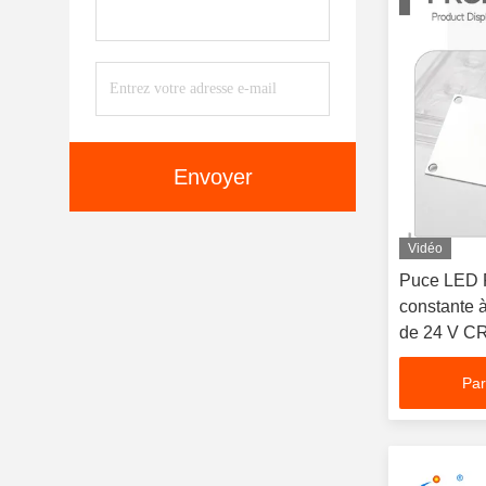
Envoyer
Vidéo
Puce LED
constante 
de 24 V CR
les lumièr
Par