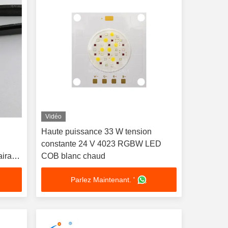
Vidéo
Haute puissance 33 W tension
constante 24 V 4023 RGBW LED
airage
COB blanc chaud
l haut
Parlez Maintenant. '