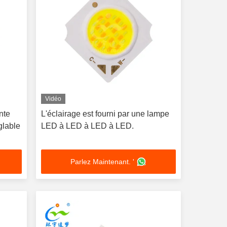
Vidéo
nte
L'éclairage est fourni par une lampe
glable
LED à LED à LED à LED.
Parlez Maintenant. '