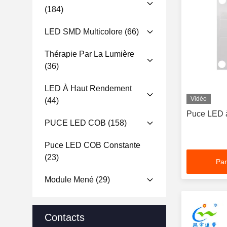
(184)
LED SMD Multicolore
(66)
Thérapie Par La Lumière
(36)
LED À Haut Rendement
Vidéo
(44)
Puce LED 
PUCE LED COB
(158)
Puce LED COB Constante
(23)
Par
Module Mené
(29)
Contacts