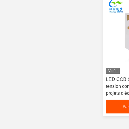
Vidéo
LED COB b
tension con
projets d'é
Par