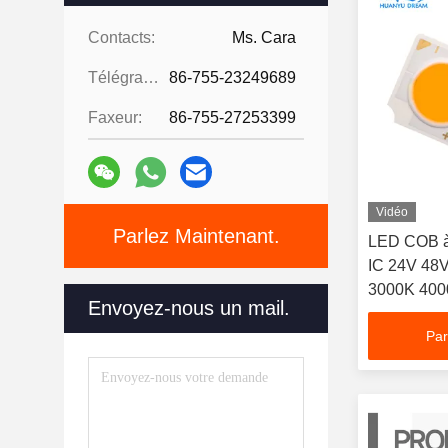
Contacts:
Ms. Cara
Télégramme:
86-755-23249689
Faxeur:
86-755-27253399
Vidéo
Parlez Maintenant.
LED COB à 
IC 24V 48
3000K 400
Envoyez-nous un mail.
Par