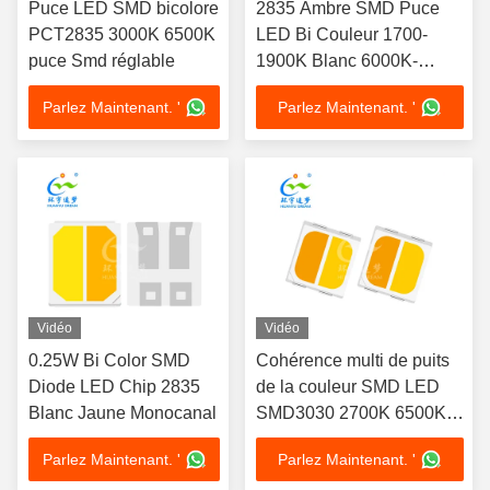
Puce LED SMD bicolore
2835 Ambre SMD Puce
PCT2835 3000K 6500K
LED Bi Couleur 1700-
puce Smd réglable
1900K Blanc 6000K-
7000K
Parlez Maintenant. '
Parlez Maintenant. '
Vidéo
Vidéo
0.25W Bi Color SMD
Cohérence multi de puits
Diode LED Chip 2835
de la couleur SMD LED
Blanc Jaune Monocanal
SMD3030 2700K 6500K à
haute intensité
Parlez Maintenant. '
Parlez Maintenant. '