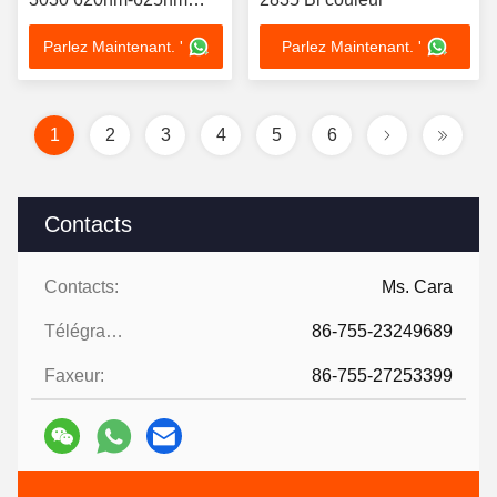
590nm-595nm
Parlez Maintenant. '
Parlez Maintenant. '
1
2
3
4
5
6
Contacts
Contacts:
Ms. Cara
Télégramme:
86-755-23249689
Faxeur:
86-755-27253399