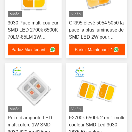
Vidéo
Vidéo
3030 Puce multi couleur
CRI95 élevé 5054 5050 la
SMD LED 2700k 6500K
puce la plus lumineuse de
70LM-85LM 1W
SMD LED 2W pour
Disponible sur mesure
l'application de
Parlez Maintenant. '
Parlez Maintenant. '
photographie et de film
Vidéo
Vidéo
Puce d'ampoule LED
F2700k 6500k 2 en 1 multi
multicolore 1W SMD
couleur SMD Led 3030
3030 620nm-625nm
2835 Bi couleur