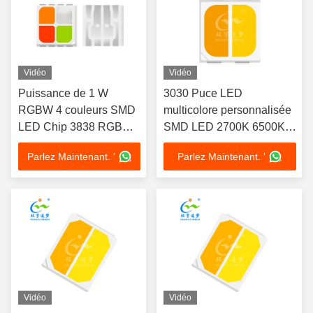
Vidéo
Vidéo
Puissance de 1 W
3030 Puce LED
RGBW 4 couleurs SMD
multicolore personnalisée
LED Chip 3838 RGBW
SMD LED 2700K 6500K
LED 4 en 1 LED
Dimmable
Parlez Maintenant. '
Parlez Maintenant. '
Dimmable pleine
gamme de couleurs
Spectre SMD pour LED
Strip Light pour
l'éclairage d'ambiance
similaire bridgelux
Vidéo
Vidéo