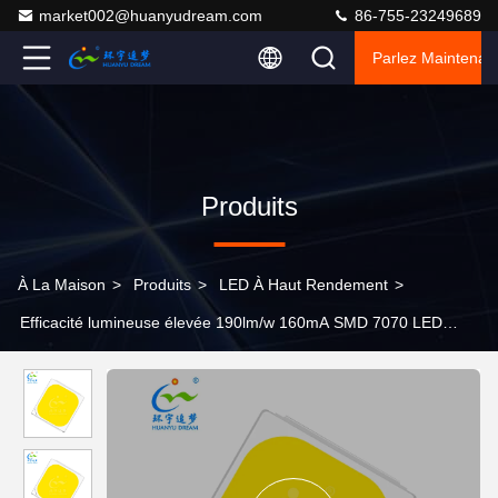
market002@huanyudream.com
86-755-23249689
Parlez Maintenant
Produits
À La Maison
>
Produits
>
LED À Haut Rendement
>
Efficacité lumineuse élevée 190lm/w 160mA SMD 7070 LED
CHIP 5W Pour l'éclairage extérieur