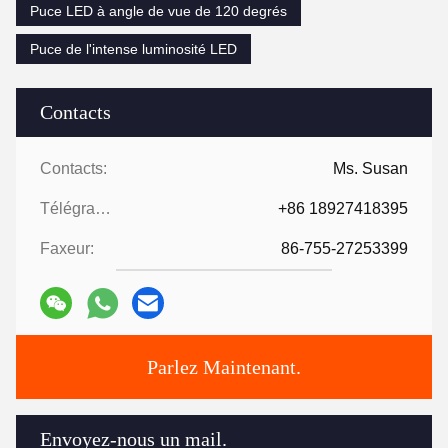
Puce LED à angle de vue de 120 degrés
Puce de l'intense luminosité LED
Contacts
Contacts:
Ms. Susan
Télégramme:
+86 18927418395
Faxeur:
86-755-27253399
Parlez Maintenant.
Envoyez-nous un mail.