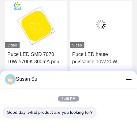
Vidéo
Vidéo
Puce LED SMD 7070
Puce LED haute
10W 5700K 300mA pour
puissance 10W 20W
éclairage public
haute tension 6V 9V 12V
18V 36V 72V 7070 Ambre
Susan Su
Parlez Maintenant.
Parlez Maintenant.
Blanc Chaud 3000K
1000LM 2000LM Angle de
vue 120°
9:40 PM
Good day, what product are you looking for?
Shenzhen Huanyu Dream Technology Co., Ltd