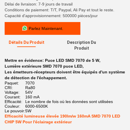
Délai de livraison: 7-9 jours de travail
Conditions de paiement: T/T, Paypal, Ali Pay et tout le reste.
Capacité d'approvisionnement: 500000 pièces/jour
Parlez Maintenant.
Détails Du Produit
Description Du
Produit
Mettre en évidence:
Puce LED SMD 7070 de 5 W
,
Lumière extérieure SMD 7070 puce LED
,
Les émetteurs-récepteurs doivent être équipés d'un système
de détection de l'échappement.
Paquet:
7070
CRI:
Ra80
Voltage:
54V
Courant:
160 mA
Efficacité:
Le nombre de fois où les données sont utilisées
Couleur:
6000-6500K
Le pouvoir:
5W
Efficacité lumineuse élevée 190lm/w 160mA SMD 7070 LED
CHIP 5W Pour l'éclairage extérieur