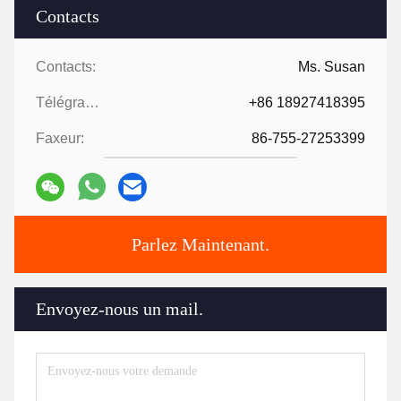
Contacts
Contacts:
Ms. Susan
Télégramme:
+86 18927418395
Faxeur:
86-755-27253399
Parlez Maintenant.
Envoyez-nous un mail.