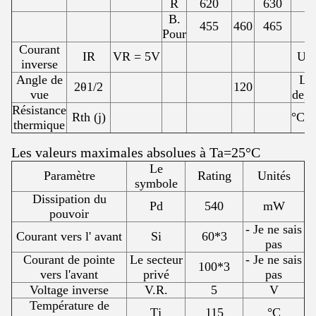
R
620
630
B.
455
460
465
Pour
Courant
IR
VR = 5V
UA
inverse
Angle de
Le
2θ1/2
120
vue
degr
Résistance
Rth (j)
°C/
thermique
Les valeurs maximales absolues à Ta=25°C
Le
Paramètre
Rating
Unités
symbole
Dissipation du
Pd
540
mW
pouvoir
- Je ne sais
Courant vers l' avant
Si
60*3
pas
Courant de pointe
Le secteur
- Je ne sais
100*3
vers l'avant
privé
pas
Voltage inverse
V.R.
5
V
Température de
Tj
115
°C