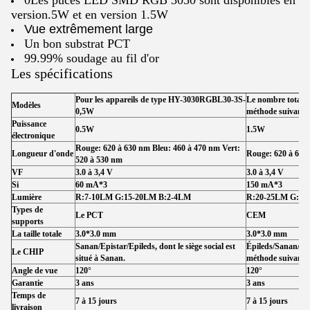
0Les puces LED SMD RGB 3030 sont disponibles en
version.5W et en version 1.5W
Vue extrêmement large
Un bon substrat PCT
99.99% soudage au fil d'or
Les spécifications
Pour les appareils de type HY-3030RGBL30-3S-
Le nombre total d
Modèles
0,5W
méthode suivante
Puissance
0.5W
1.5W
électronique
Rouge: 620 à 630 nm Bleu: 460 à 470 nm Vert:
Longueur d'onde
Rouge: 620 à 630
520 à 530 nm
VF
3.0 à 3,4 V
3.0 à 3,4 V
Si
60 mA*3
150 mA*3
Lumière
R:7-10LM G:15-20LM B:2-4LM
R:20-25LM G:35
Types de
Le PCT
CEM
supports
La taille totale
3.0*3.0 mm
3.0*3.0 mm
Sanan/Epistar/Epileds, dont le siège social est
Épileds/Sanan/Epis
Le CHIP
situé à Sanan.
méthode suivante
Angle de vue
120°
120°
Garantie
3 ans
3 ans
Temps de
7 à 15 jours
7 à 15 jours
livraison