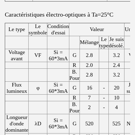
Caractéristiques électro-optiques à Ta=25°C
Le
Condition
Le type
Valeur
Unit
symbole
d'essai
Le
Je suis
Mélange
type
désolé.
Voltage
Si =
VF
G
2.8
3.2
V
avant
60*3mA
R
2.0
2.4
B.
2.8
3.2
Pour
Flux
Si =
Je
φ
G
16
-
20
lumineux
60*3mA
suis
R
7
-
10
B.
2
-
4
Pour
Longueur
Si =
d'onde
λD
G
520
525
Nm
60*3mA
dominante