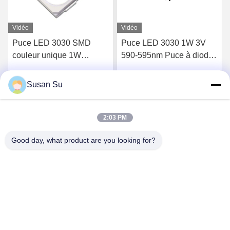
Vidéo
Vidéo
Puce LED 3030 SMD
Puce LED 3030 1W 3V
couleur unique 1W
590-595nm Puce à diode
300mA conforme RoHS
électroluminescente
Susan Su
Parlez Maintenant.
Parlez Maintenant.
2:03 PM
Good day, what product are you looking for?
Shenzhen Huanyu Dream Technology Co., Ltd
market002@huanyudream.com
86-755-23249689
Bâtiment 5F-A, Parc de haute technologie de Quanju, No.