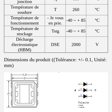
jonction
Température de
T
260
°C
soudure
Température de
- Je vous
-40 ~ + 85
°C
fonctionnement
en prie.
Température de
Tstg
-40 ~ + 85
°C
stockage
Décharge
électrostatique
DSE
2000
V
(HBM)
Dimensions du produit ((Tolérance: +/- 0.1, Unité:
mm)