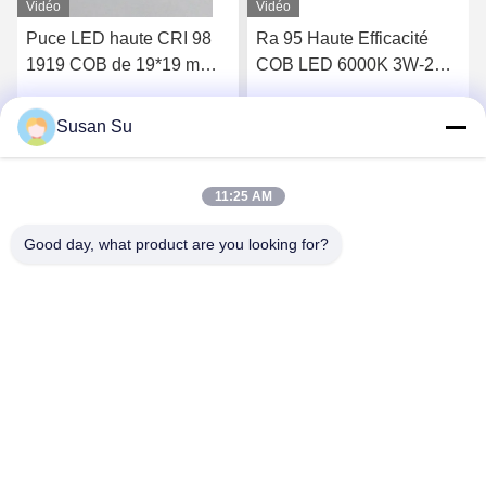
Vidéo
Vidéo
Puce LED haute CRI 98
Ra 95 Haute Efficacité
1919 COB de 19*19 mm
COB LED 6000K 3W-20W
de taille et 36-39V de
Conforme RoHS
tension d'entrée pour un
Susan Su
Parlez Maintenant.
Parlez Maintenant.
éclairage de haute
puissance
11:25 AM
Good day, what product are you looking for?
Shenzhen Huanyu Dream Technology Co., Ltd
market002@huanyudream.com
86-755-23249689
Bâtiment 5F-A, Parc de haute technologie de Quanju, No.
77 route Jiangshi, rue Gongming, Guangming, Shenzhen