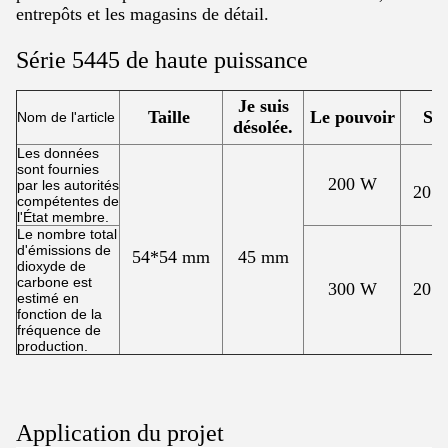
entrepôts et les magasins de détail.
Série 5445 de haute puissance
Je suis
Taille
Le pouvoir
S&
Nom de l'article
désolée.
Les données
sont fournies
200 W
par les autorités
20S
compétentes de
l'État membre.
Le nombre total
d'émissions de
54*54 mm
45 mm
dioxyde de
carbone est
300 W
20S
estimé en
fonction de la
fréquence de
production.
Application du projet