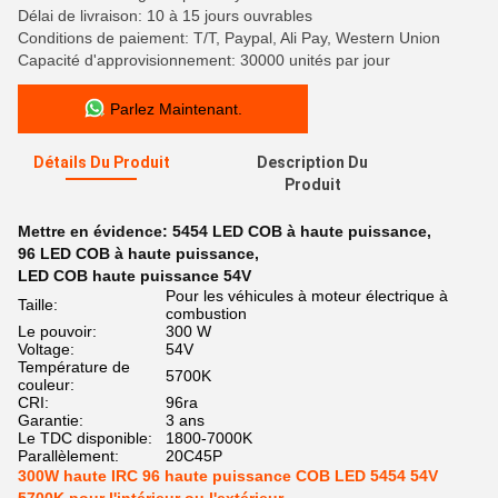
Délai de livraison: 10 à 15 jours ouvrables
Conditions de paiement: T/T, Paypal, Ali Pay, Western Union
Capacité d'approvisionnement: 30000 unités par jour
Parlez Maintenant.
Détails Du Produit
Description Du
Produit
Mettre en évidence:
5454 LED COB à haute puissance
,
96 LED COB à haute puissance
,
LED COB haute puissance 54V
Pour les véhicules à moteur électrique à
Taille:
combustion
Le pouvoir:
300 W
Voltage:
54V
Température de
5700K
couleur:
CRI:
96ra
Garantie:
3 ans
Le TDC disponible:
1800-7000K
Parallèlement:
20C45P
300W haute IRC 96 haute puissance COB LED 5454 54V