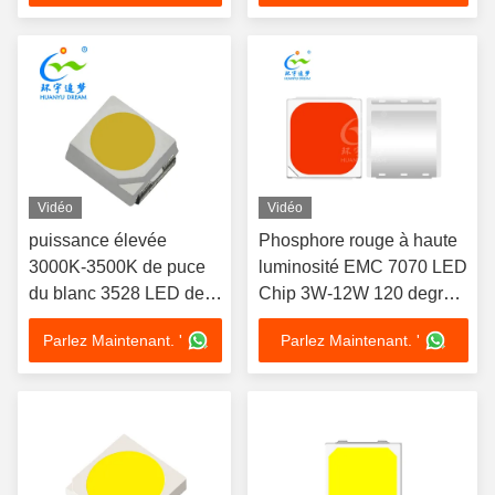
Vidéo
Vidéo
puissance élevée
Phosphore rouge à haute
3000K-3500K de puce
luminosité EMC 7070 LED
du blanc 3528 LED de
Chip 3W-12W 120 degrés
0.06W pour la bande
angle de vue
Parlez Maintenant. '
Parlez Maintenant. '
lumineuse