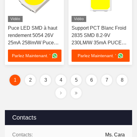
Vidéo
Vidéo
Puce LED SMD à haut
Support PCT Blanc Froid
rendement 5054 26V
2835 SMD 8.2-9V
25mA 258lm/W Puce
230LM/W 35mA PUCE
LED
LED
Parlez Maintenant. '
Parlez Maintenant. '
1
2
3
4
5
6
7
8
Contacts
Contacts:
Ms. Cara