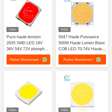
Vidéo
Vidéo
Puce haute tension
5047 Haute Puissance
2835 SMD LED 18V
500W Haute Lumen Blanc
36V 54V 72V phosphore
COB LED 70-74V Haute
rouge
CRI97 Puce LED
Parlez Maintenant. '
Parlez Maintenant. '
Vidéo
Vidéo