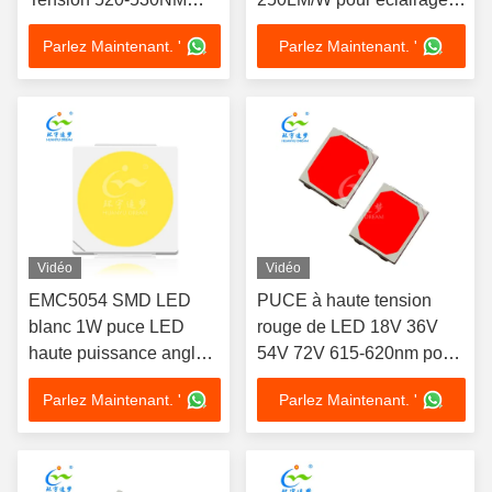
Haut Lumen
extérieur
Parlez Maintenant. '
Parlez Maintenant. '
Vidéo
Vidéo
EMC5054 SMD LED
PUCE à haute tension
blanc 1W puce LED
rouge de LED 18V 36V
haute puissance angle
54V 72V 615-620nm pour
de vue de 120 degrés
l'éclairage futé
Parlez Maintenant. '
Parlez Maintenant. '