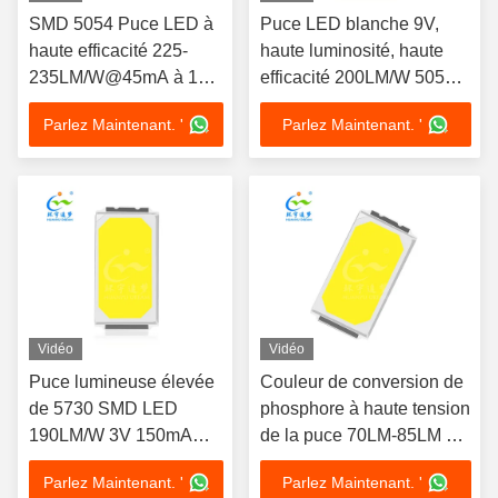
SMD 5054 Puce LED à
Puce LED blanche 9V,
haute efficacité 225-
haute luminosité, haute
235LM/W@45mA à 18
efficacité 200LM/W 5054
V blanche
SMD 100mA
Parlez Maintenant. '
Parlez Maintenant. '
Vidéo
Vidéo
Puce lumineuse élevée
Couleur de conversion de
de 5730 SMD LED
phosphore à haute tension
190LM/W 3V 150mA
de la puce 70LM-85LM de
pour la lumière
5730 SMD LED
Parlez Maintenant. '
Parlez Maintenant. '
d'inondation