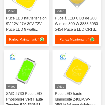
Vidéo
Vidéo
Puce LED haute tension
Puce à LED COB de 200
9V 12V 27V 30V 72V
W et de 300 W 3838 5050
Puce LED 9 watts
5454 Puce à LED CRI de
1200LM-1400LM
haute résolution 54 V 200
Parlez Maintenant. '
Parlez Maintenant. '
W
Vidéo
Vidéo
SMD 5730 Puce LED
Puce LED haute
Phosphore Vert Haute
luminosité 240LM/W-
Tension 520-530NM
250LM/W pour éclairage