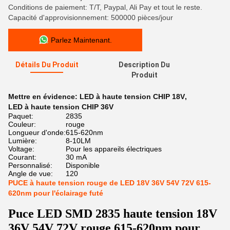
Conditions de paiement: T/T, Paypal, Ali Pay et tout le reste.
Capacité d'approvisionnement: 500000 pièces/jour
Parlez Maintenant.
Détails Du Produit
Description Du
Produit
Mettre en évidence:
LED à haute tension CHIP 18V
,
LED à haute tension CHIP 36V
Paquet:
2835
Couleur:
rouge
Longueur d'onde:
615-620nm
Lumière:
8-10LM
Voltage:
Pour les appareils électriques
Courant:
30 mA
Personnalisé:
Disponible
Angle de vue:
120
PUCE à haute tension rouge de LED 18V 36V 54V 72V 615-
620nm pour l'éclairage futé
Puce LED SMD 2835 haute tension 18V
36V 54V 72V rouge 615-620nm pour