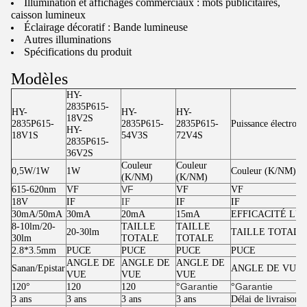
Illumination et affichages commerciaux : mots publicitaires,
caisson lumineux
Éclairage décoratif : Bande lumineuse
Autres illuminations
Spécifications du produit
Modèles
HY-
2835P615-
HY-
HY-
HY-
18V2S
2835P615-
2835P615-
2835P615-
Puissance électroni
HY-
18V1S
54V3S
72V4S
2835P615-
36V2S
Couleur
Couleur
0,5W/1W
1W
Couleur (K/NM)
(K/NM)
(K/NM)
VF
615-620nm
VF
VF
VF
18V
IF
IF
IF
IF
30mA/50mA
30mA
20mA
15mA
EFFICACITÉ LU
8-10lm/20-
TAILLE
TAILLE
20-30lm
TAILLE TOTALE
30lm
TOTALE
TOTALE
2.8*3.5mm
PUCE
PUCE
PUCE
PUCE
ANGLE DE
ANGLE DE
ANGLE DE
Sanan/Epistar
ANGLE DE VUE
VUE
VUE
VUE
Garantie
Garantie
120°
120
120
°
°
7
3 ans
3 ans
3 ans
3 ans
Délai de livraison