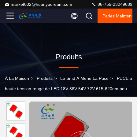
market002@huanyudream.com
86-755-23249689
Parlez Maintenant
Produits
À La Maison
>
Produits
>
Le Smd A Mené La Puce
>
PUCE à
haute tension rouge de LED 18V 36V 54V 72V 615-620nm pour
l'éclairage futé