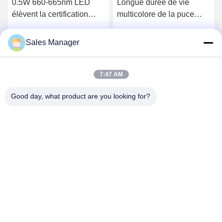
0.5W 660-665nm LED
Longue durée de vie
élèvent la certification
multicolore de la puce
légère de la puce LED
0.2W 0.5W de la puce
SMD 2835 RoHS
LED 2835 SMD
Sales Manager
Parlez Maintenant.
Parlez Maintenant.
7:47 AM
Good day, what product are you looking for?
Shenzhen Huanyu Dream Technology Co., Ltd
market002@huanyudream.com
86-755-23249689
Bâtiment 5F-A, Parc de haute technologie de Quanju, No.
77 route Jiangshi, rue Gongming, Guangming, Shenzhen