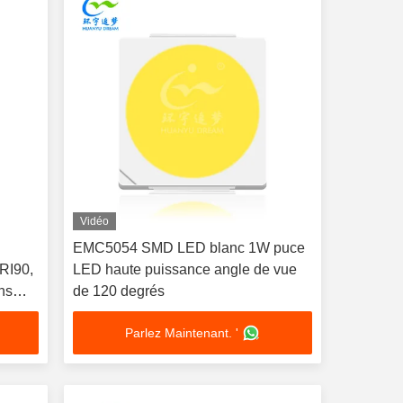
Vidéo
EMC5054 SMD LED blanc 1W puce
CRI90,
LED haute puissance angle de vue
ns
de 120 degrés
de LED
Parlez Maintenant. '