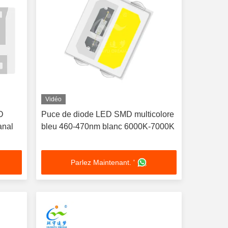
Vidéo
D
Puce de diode LED SMD multicolore
anal
bleu 460-470nm blanc 6000K-7000K
Parlez Maintenant. '