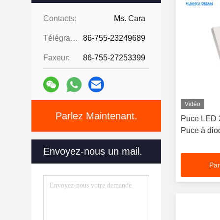
Contacts:
Ms. Cara
Télégramme:
86-755-23249689
Faxeur:
86-755-27253399
Vidéo
Parlez Maintenant.
Puce LED 
Puce à dio
Envoyez-nous un mail.
Par