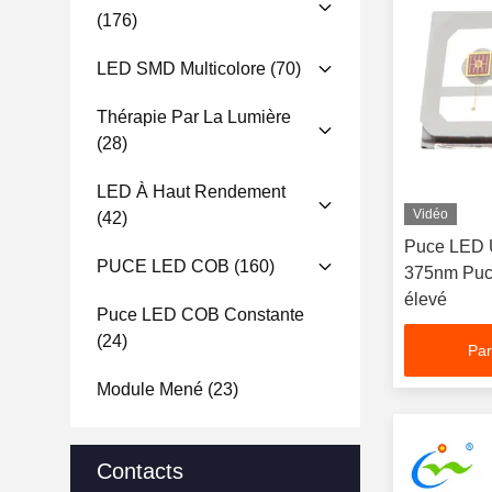
(176)
LED SMD Multicolore
(70)
Thérapie Par La Lumière
(28)
LED À Haut Rendement
Vidéo
(42)
Puce LED 
PUCE LED COB
(160)
375nm Puc
élevé
Puce LED COB Constante
(24)
Par
Module Mené
(23)
Contacts