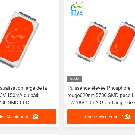
Vidéo
sualisation large de la
Puissance élevée Phosphore
3V 150mA du bâti
rouge620nm 5730 SMD puce 
 5730 SMD LED
1W 18V 50mA Grand angle de v
lez Maintenant. '
Parlez Maintenant. '