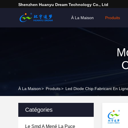
Shenzhen Huanyu Dream Technology Co., Ltd
À La Maison
Produits
Mo
C
À La Maison
>
Produits
>
Led Diode Chip Fabricant En Lign
Catégories
Le Smd A Mené La Puce