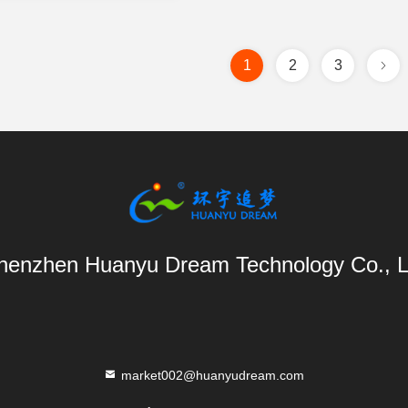
1
2
3
henzhen Huanyu Dream Technology Co., L
market002@huanyudream.com