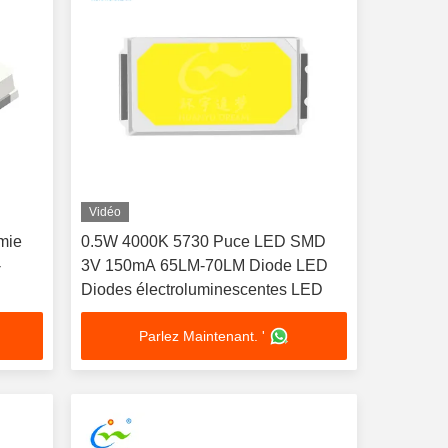
Vidéo
mie
0.5W 4000K 5730 Puce LED SMD
-
3V 150mA 65LM-70LM Diode LED
Diodes électroluminescentes LED
eur
Parlez Maintenant. '