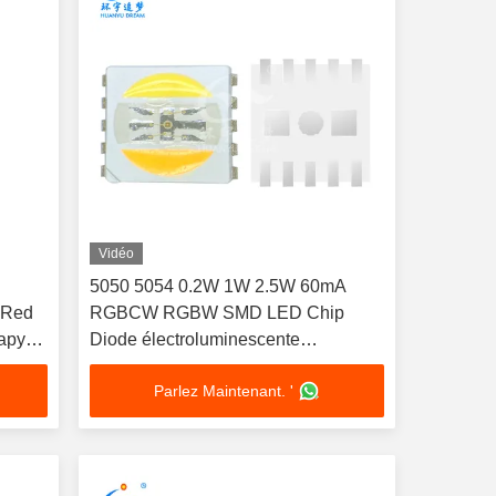
Vidéo
5050 5054 0.2W 1W 2.5W 60mA
 Red
RGBCW RGBW SMD LED Chip
rapy
Diode électroluminescente
multicolore SMD LED Rohs
Parlez Maintenant. '
technologie de puce LED pour la
lumière de scène