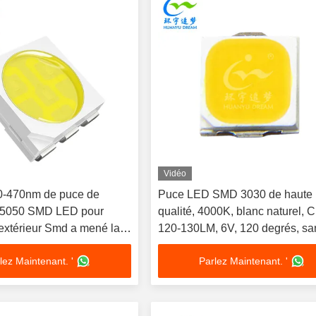
Vidéo
0-470nm de puce de
Puce LED SMD 3030 de haute
e 5050 SMD LED pour
qualité, 4000K, blanc naturel, 
 extérieur Smd a mené la
120-130LM, 6V, 120 degrés, sa
lentille, support en cuivre, Dio
lez Maintenant. '
Parlez Maintenant. '