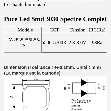
très haute luminosité.
Puce Led Smd 3030 Spectre Complet
Modèle
CCT
Tension
IRC(Ra)
C
HY-2835F56L55-
5500-5700K
2.8-3.0V
98Ra
1
2S
Dimension (Tolérance : +/-0.1mm. Unité : mm)
(
La marque est la cathode
)