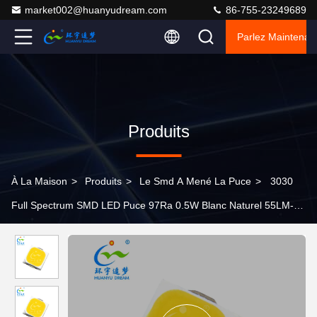
market002@huanyudream.com
86-755-23249689
Parlez Maintenant
Produits
À La Maison
>
Produits
>
Le Smd A Mené La Puce
>
3030
Full Spectrum SMD LED Puce 97Ra 0.5W Blanc Naturel 55LM-
60LM