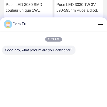
Puce LED 3030 SMD
Puce LED 3030 1W 3V
couleur unique 1W
590-595nm Puce à diode
300mA conforme RoHS
électroluminescente
Cara Fu
Parlez Maintenant.
Parlez Maintenant.
2:53 AM
Good day, what product are you looking for?
Shenzhen Huanyu Dream Technology Co., Ltd
market002@huanyudream.com
86-755-23249689
Bâtiment 5F-A, Parc de haute technologie de Quanju, No.
77 route Jiangshi, rue Gongming, Guangming, Shenzhen