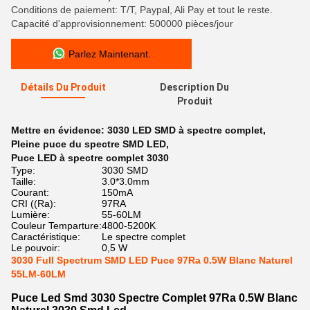
Conditions de paiement: T/T, Paypal, Ali Pay et tout le reste.
Capacité d'approvisionnement: 500000 pièces/jour
Parlez Maintenant.
Détails Du Produit
Description Du
Produit
Mettre en évidence:
3030 LED SMD à spectre complet
,
Pleine puce du spectre SMD LED
,
Puce LED à spectre complet 3030
Type:
3030 SMD
Taille:
3.0*3.0mm
Courant:
150mA
CRI ((Ra):
97RA
Lumière:
55-60LM
Couleur Temparture:
4800-5200K
Caractéristique:
Le spectre complet
Le pouvoir:
0,5 W
3030 Full Spectrum SMD LED Puce 97Ra 0.5W Blanc Naturel
55LM-60LM
Puce Led Smd 3030 Spectre Complet 97Ra 0.5W Blanc