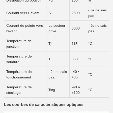
Dissipation du pouvoir
Pd
100
W
- Je ne sais
Courant vers l' avant
Si
2800
pas
Courant de pointe vers
Le secteur
- Je ne sais
3000
l'avant
privé
pas
Température de
Tj
115
°C
jonction
Température de
T
350
°C
soudure
Température de
- Je ne sais
-40 ~
°C
fonctionnement
pas.
+85
Température de
-40 à
Tstg
°C
stockage
+100
Les courbes de caractéristiques optiques