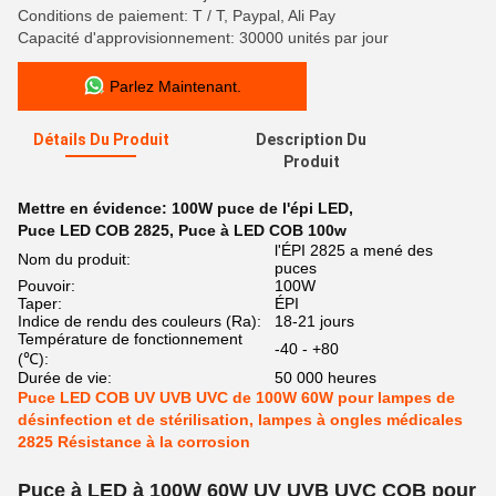
Conditions de paiement: T / T, Paypal, Ali Pay
Capacité d'approvisionnement: 30000 unités par jour
Parlez Maintenant.
Détails Du Produit
Description Du
Produit
Mettre en évidence:
100W puce de l'épi LED
,
Puce LED COB 2825
,
Puce à LED COB 100w
l'ÉPI 2825 a mené des
Nom du produit:
puces
Pouvoir:
100W
Taper:
ÉPI
Indice de rendu des couleurs (Ra):
18-21 jours
Température de fonctionnement
-40 - +80
(℃):
Durée de vie:
50 000 heures
Puce LED COB UV UVB UVC de 100W 60W pour lampes de
désinfection et de stérilisation, lampes à ongles médicales
2825 Résistance à la corrosion
Puce à LED à 100W 60W UV UVB UVC COB pour