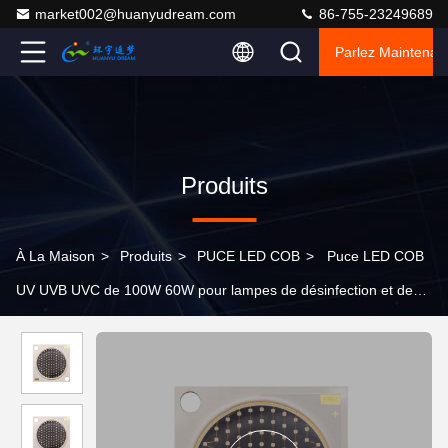
market002@huanyudream.com
86-755-23249689
Parlez Maintenant
Produits
À La Maison
>
Produits
>
PUCE LED COB
>
Puce LED COB
UV UVB UVC de 100W 60W pour lampes de désinfection et de
stérilisation, lampes à ongles médicales 2825 Résistance à la
corrosion