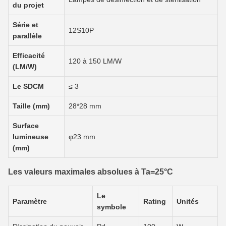
du projet
Série et
12S10P
parallèle
Efficacité
120 à 150 LM/W
(LM/W)
Le SDCM
≤ 3
Taille (mm)
28*28 mm
Surface
lumineuse
φ23 mm
(mm)
Les valeurs maximales absolues à Ta=25°C
Le
Paramètre
Rating
Unités
symbole