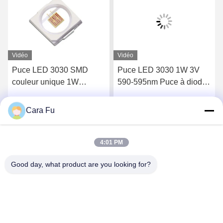
Vidéo
Vidéo
Puce LED 3030 SMD
Puce LED 3030 1W 3V
couleur unique 1W
590-595nm Puce à diode
300mA conforme RoHS
électroluminescente
Cara Fu
Parlez Maintenant.
Parlez Maintenant.
4:01 PM
Good day, what product are you looking for?
Shenzhen Huanyu Dream Technology Co., Ltd
market002@huanyudream.com