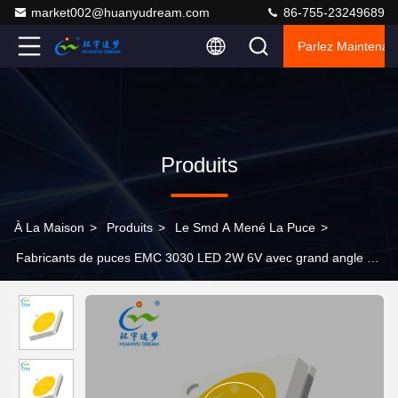
market002@huanyudream.com
86-755-23249689
Parlez Maintenant
Produits
À La Maison
>
Produits
>
Le Smd A Mené La Puce
>
Fabricants de puces EMC 3030 LED 2W 6V avec grand angle de
vision