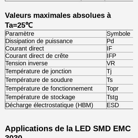
Valeurs maximales absolues à
Ta=25℃
Paramètre
Symbole
V
Dissipation de puissance
Pd
1
Courant direct
IF
3
Courant direct de crête
IFP
3
Tension inverse
VR
2
Température de jonction
Tj
1
Température de soudure
Ts
2
Température de fonctionnement
Topr
-
Température de stockage
Tstg
-
Décharge électrostatique (HBM)
ESD
2
Applications de la LED SMD EMC