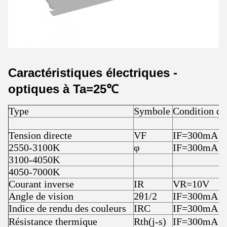
Caractéristiques électriques -
optiques à Ta=25℃
Type
Symbole
Condition de 
Tension directe
VF
IF=300mA
2550-3100K
φ
IF=300mA
3100-4050K
4050-7000K
Courant inverse
IR
VR=10V
Angle de vision
2θ1/2
IF=300mA
Indice de rendu des couleurs
IRC
IF=300mA
Résistance thermique
Rth(j-s)
IF=300mA