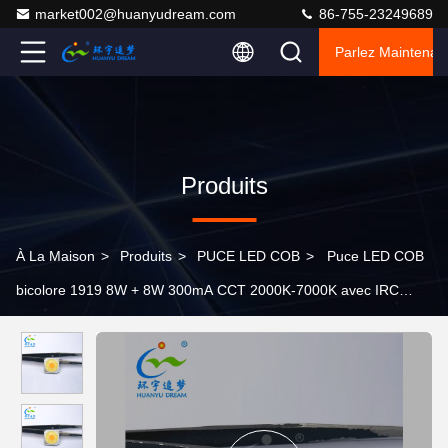
market002@huanyudream.com
86-755-23249689
Parlez Maintenant
Produits
À La Maison
>
Produits
>
PUCE LED COB
>
Puce LED COB
bicolore 1919 8W + 8W 300mA CCT 2000K-7000K avec IRC
élevé 90