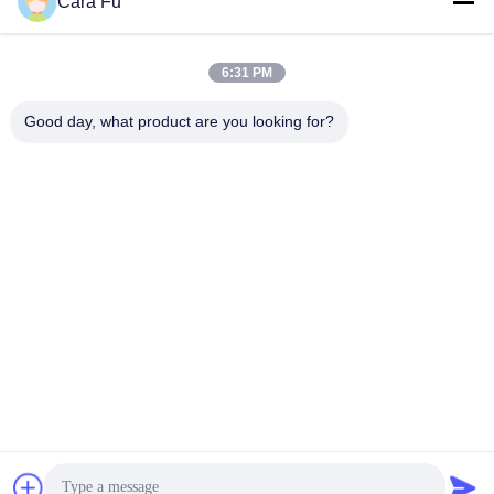
Cara Fu
Parlez Maintenant.
Parlez Maintenant.
pour l'éclairage
énergétique
6:31 PM
Good day, what product are you looking for?
Shenzhen Huanyu Dream Technology Co., Ltd
market002@huanyudream.com
86-755-23249689
Bâtiment 5F-A, Parc de haute technologie de Quanju, No.
77 route Jiangshi, rue Gongming, Guangming, Shenzhen
Chine Bonne qualité le smd a mené la puce Le fournisseur.
2023-2026 Shenzhen Huanyu Dream Technology Co., Ltd