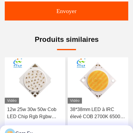
Envoyer
Produits similaires
Vidéo
Vidéo
38*38mm LED à IRC
Couleur double 12v LED
élevé COB 2700K 6500K
à LED 10w 1310 RGBWW
double CCT 60W 60W
RGBCW
100W 100W 300W 300W