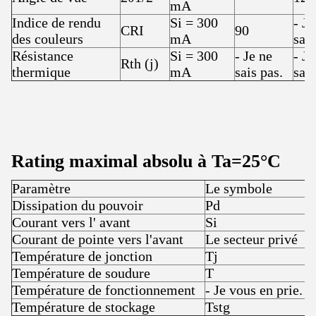
mA
Indice de rendu
Si = 300
- Je
CRI
90
des couleurs
mA
sais
Résistance
Si = 300
- Je ne
- Je
Rth (j)
thermique
mA
sais pas.
sais
Rating maximal absolu à Ta=25
°C
Paramètre
Le symbole
R
Dissipation du pouvoir
Pd
Courant vers l' avant
Si
3
Courant de pointe vers l'avant
Le secteur privé
4
Température de jonction
Tj
1
Température de soudure
T
3
Température de fonctionnement
- Je vous en prie.
-
Température de stockage
Tstg
-