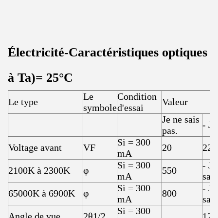
Électricité
-
Caractéristiques optiques
à T
a)
= 25
°C
Le
Condition
Le type
Valeur
symbole
d'essai
Je ne sais
- Je
pas.
Si = 300
Voltage avant
VF
20
22
mA
Si = 300
- Je
2100K à 2300K
φ
550
mA
sais
Si = 300
- Je
65000K à 6900K
φ
800
mA
sais
Si = 300
Angle de vue
2θ1/2
120