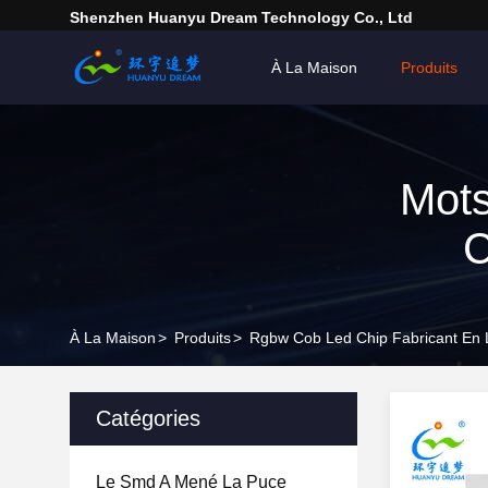
Shenzhen Huanyu Dream Technology Co., Ltd
À La Maison
Produits
Mots
C
À La Maison
>
Produits
>
Rgbw Cob Led Chip Fabricant En 
Catégories
Le Smd A Mené La Puce