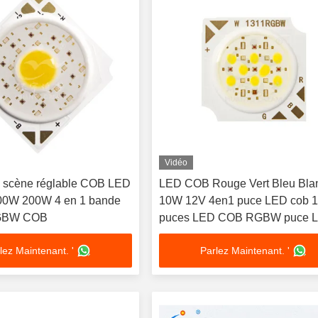
Vidéo
 scène réglable COB LED
LED COB Rouge Vert Bleu Bla
0W 200W 4 en 1 bande
10W 12V 4en1 puce LED cob 
GBW COB
puces LED COB RGBW puce 
cob accordable nouveau desig
lez Maintenant. '
Parlez Maintenant. '
Couleurs uniformément réparti
Lumière uniformément répartie