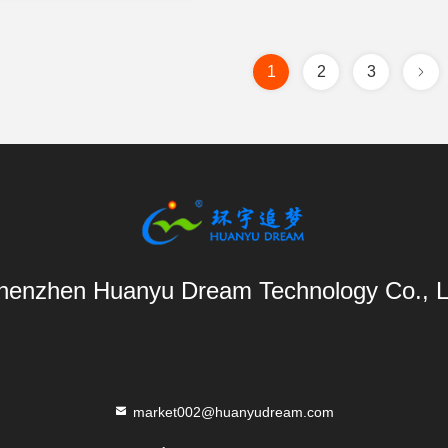
1
2
3
henzhen Huanyu Dream Technology Co., L
market002@huanyudream.com