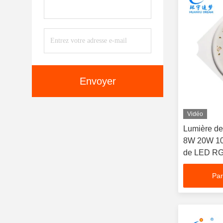
Envoyer
Vidéo
Lumière de
8W 20W 10
de LED R
Par