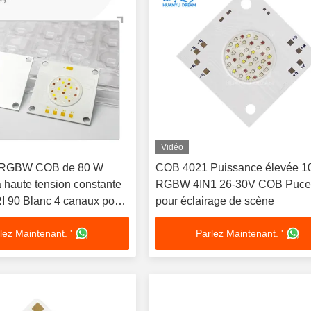
Vidéo
 RGBW COB de 80 W
COB 4021 Puissance élevée 
à haute tension constante
RGBW 4IN1 26-30V COB Puc
I 90 Blanc 4 canaux pour
pour éclairage de scène
es d'aquarium
lez Maintenant. '
Parlez Maintenant. '