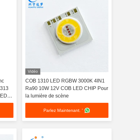
Vidéo
nc
COB 1310 LED RGBW 3000K 4IN1
1313
Ra90 10W 12V COB LED CHIP Pour
LED
la lumière de scène
n
Parlez Maintenant. '
es