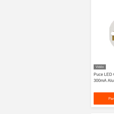
Vidéo
Puce LED
300mA Al
Par