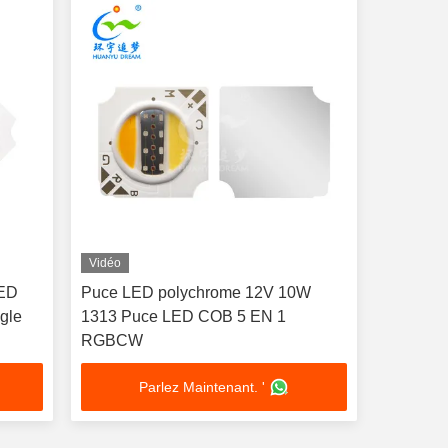
Vidéo
LED
Puce LED polychrome 12V 10W
gle
1313 Puce LED COB 5 EN 1
RGBCW
Parlez Maintenant. '