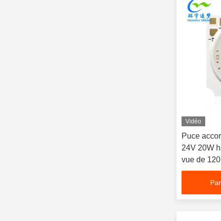
Vidéo
Puce accor
24V 20W h
vue de 120
Par