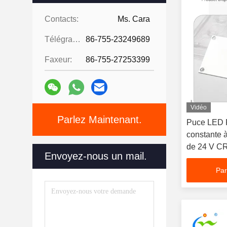
Contacts:
Ms. Cara
Télégramme:
86-755-23249689
Faxeur:
86-755-27253399
Vidéo
Parlez Maintenant.
Puce LED
constante 
de 24 V CR
Envoyez-nous un mail.
les lumièr
Par