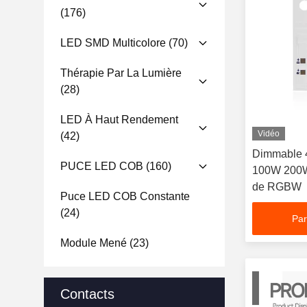
(176)
LED SMD Multicolore
(70)
Thérapie Par La Lumière
(28)
LED À Haut Rendement
Vidéo
(42)
Dimmable 4 
PUCE LED COB
(160)
100W 200W
de RGBW
Puce LED COB Constante
(24)
Par
Module Mené
(23)
Contacts