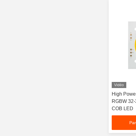
Vidéo
High Powe
RGBW 32-3
COB LED
Par