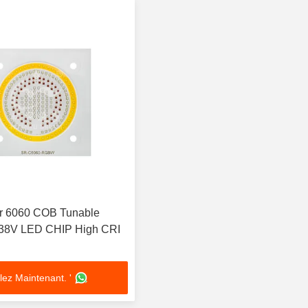
r 6060 COB Tunable
8V LED CHIP High CRI
lez Maintenant. '