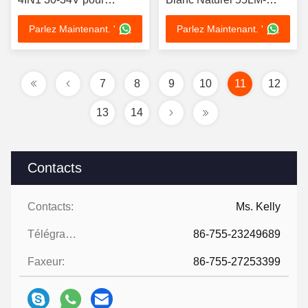
éclairage de scène
60LM
Parlez Maintenant. '
Parlez Maintenant. '
7
8
9
10
11
12
13
14
Contacts
Contacts:
Ms. Kelly
Télégramme:
86-755-23249689
Faxeur:
86-755-27253399