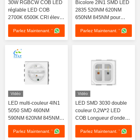
30W RGBCW COB LED
Bicolore 2IN1 SMD LED
réglable LED COB
2835 520NM 620NM
2700K 6500K CRI élevé
650NM 845NM pour
90 LED déglaçable
appareil de thérapie de
Parlez Maintenant. '
Parlez Maintenant. '
Énergie économe lampe
beauté
à puce
Vidéo
Vidéo
LED multi-couleur 4IN1
LED SMD 3030 double
5050 SMD 460NM
couleur 0,2W*2 LED
590NM 620NM 845NM
COB Longueur d'onde
pour appareil de beauté
660-655/845-855nm
Parlez Maintenant. '
Parlez Maintenant. '
Lumen 1-2LM Pour