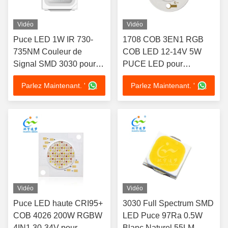
Vidéo
Vidéo
Puce LED 1W IR 730-
1708 COB 3EN1 RGB
735NM Couleur de
COB LED 12-14V 5W
Signal SMD 3030 pour
PUCE LED pour
Thérapie de Beauté
éclairage de scène
Parlez Maintenant. '
Parlez Maintenant. '
Vidéo
Vidéo
Puce LED haute CRI95+
3030 Full Spectrum SMD
COB 4026 200W RGBW
LED Puce 97Ra 0.5W
4IN1 30-34V pour
Blanc Naturel 55LM-