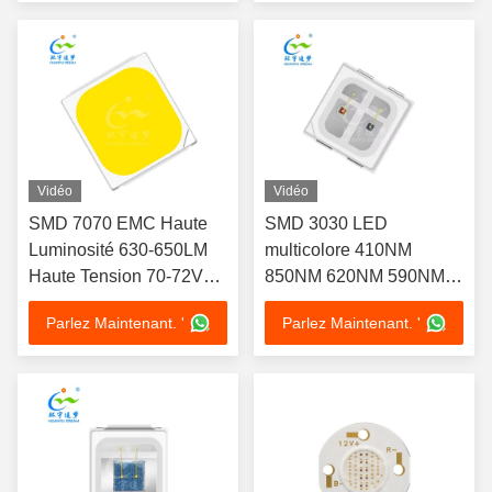
thérapie de beauté
Vidéo
Vidéo
SMD 7070 EMC Haute
SMD 3030 LED
Luminosité 630-650LM
multicolore 410NM
Haute Tension 70-72V
850NM 620NM 590NM
LED CHIP
2IN1 pour masque de
Parlez Maintenant. '
Parlez Maintenant. '
beauté