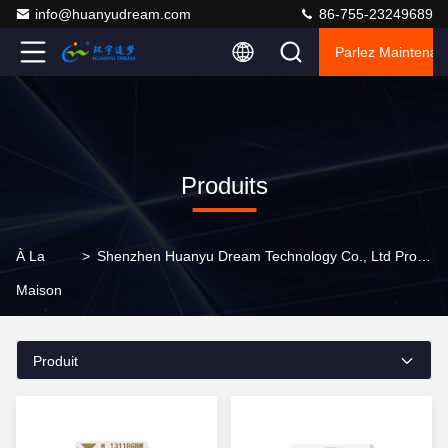
info@huanyudream.com
86-755-23249689
Parlez Maintenant
Produits
À La
>
Shenzhen Huanyu Dream Technology Co., Ltd Produits En Ligne
Maison
Produit