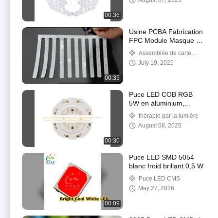
August 07, 2025
Processing Patch
Beauty Mask LED Light
00:36
Board
Usine PCBA Fabrication
FPC Module Masque de
Beauté
Assemblée de carte
PCB de LED
July 19, 2025
00:35
Puce LED COB RGB
5W en aluminium,
cercle rond, 12V, 3
thérapie par la lumière
couleurs en 1 COB,
August 08, 2025
longue durée de vie 50
000 heures
00:30
Puce LED SMD 5054
blanc froid brillant 0,5 W
Puce LED CMS
May 27, 2026
00:09