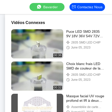
Bavarder
Contactez Nous
Vidéos Connexes
Puce LED SMD 2835
9V 18V 36V 54V 72V
Angle de vue large
2835 SMD LED CHIP
gamme 120° blanc
June 05, 2023
00:36
Choix blanc frais LED
SMD de couleur de la
puce 2835 polychromes
2835 SMD LED CHIP
de SMD LED grand
June 05, 2023
00:32
Masque facial UV rouge
profond et IR à deux
côtés FPC Flexible Soft
Assemblée de carte
PCB Circuit Board
PCB de LED