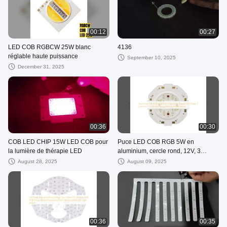
00:12
00:27
LED COB RGBCW 25W blanc
4136
réglable haute puissance
September 10, 2025
December 31, 2025
00:36
00:30
COB LED CHIP 15W LED COB pour
Puce LED COB RGB 5W en
la lumière de thérapie LED
aluminium, cercle rond, 12V, 3
couleurs en 1 COB, longue durée de
August 28, 2025
August 09, 2025
vie 50 000 heures
00:36
00:35