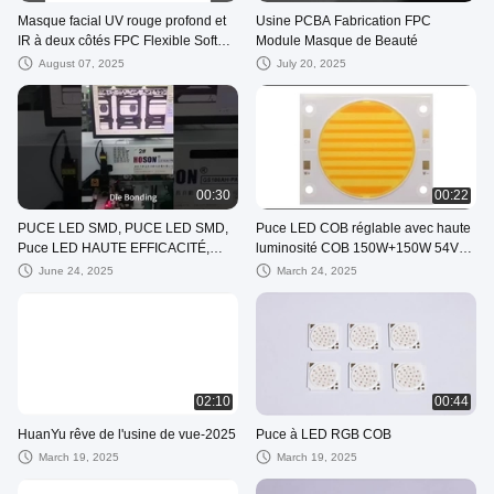
Masque facial UV rouge profond et
Usine PCBA Fabrication FPC
IR à deux côtés FPC Flexible Soft
Module Masque de Beauté
PCB Circuit Board Processing Patch
August 07, 2025
July 20, 2025
Beauty Mask LED Light Board
00:30
00:22
PUCE LED SMD, PUCE LED SMD,
Puce LED COB réglable avec haute
Puce LED HAUTE EFFICACITÉ,
luminosité COB 150W+150W 54V
LED de lumière de beauté, LED de
LED COB 2700K+6500K
June 24, 2025
March 24, 2025
lumière thérapeutique
02:10
00:44
HuanYu rêve de l'usine de vue-2025
Puce à LED RGB COB
March 19, 2025
March 19, 2025