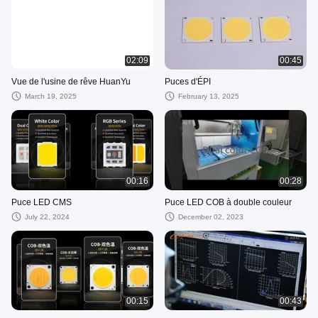
02:09
00:45
Vue de l'usine de rêve HuanYu
Puces d'ÉPI
March 19, 2025
February 13, 2025
00:16
00:28
Puce LED CMS
Puce LED COB à double couleur
July 22, 2024
December 02, 2023
00:15
00:43