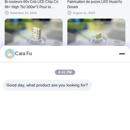
Bi couleurs 60v Cob LED Chip Cri
Fabrication de puces LED HuanYu
96+ High Tlci 300w*2 Pour la
Dream
photographie vidéo professionnelle
November 15, 2023
August 11, 2023
00:35
00:32
Cara Fu
Puce LED SMD 0,2 W polychrome
Choix blanc frais LED SMD de
5050 LED SMD
couleur de la puce 2835
polychromes de SMD LED grand
July 04, 2023
June 06, 2023
4:41 PM
Good day, what product are you looking for?
00:36
00:30
Puce LED SMD 2835 9V 18V 36V
Puce 0.5W 1.5W 3 réglables de
54V 72V Angle de vue large gamme
SMD LED 3030 RVB dans 1 couleur
120° blanc
eecellent mélangeant les puces
June 06, 2023
June 03, 2023
menées