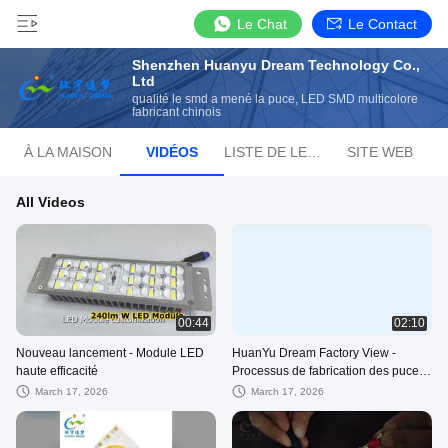
Le Chat
Le Contact
Shenzhen Huanyu Dream Technology Co.,
Ltd
qualité le smd a mené la puce, LED SMD multicolore
fabricant chinois
À LA MAISON
VIDÉOS
LISTE DE LECTURE
SITE WEB
All Videos
00:44
02:10
Nouveau lancement - Module LED
HuanYu Dream Factory View -
haute efficacité
Processus de fabrication des puces
LED
March 17, 2026
March 17, 2026