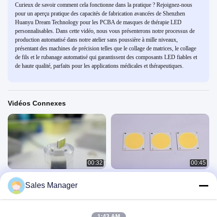
Curieux de savoir comment cela fonctionne dans la pratique ? Rejoignez-nous
pour un aperçu pratique des capacités de fabrication avancées de Shenzhen
Huanyu Dream Technology pour les PCBA de masques de thérapie LED
personnalisables. Dans cette vidéo, nous vous présenterons notre processus de
production automatisé dans notre atelier sans poussière à mille niveaux,
présentant des machines de précision telles que le collage de matrices, le collage
de fils et le rubanage automatisé qui garantissent des composants LED fiables et
de haute qualité, parfaits pour les applications médicales et thérapeutiques.
Vidéos Connexes
00:32
00:45
Choix blanc frais LED SMD de
Puces d'ÉPI
Sales Manager
couleur de la puce 2835
Autres Vidéos
polychromes de SMD LED grand
2835 SMD LED CHIP
February 13, 2025
June 05, 2023
1:43 AM