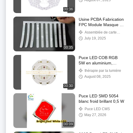
August 07, 2025
Processing Patch
Beauty Mask LED Light
00:36
Board
Usine PCBA Fabrication
FPC Module Masque de
Beauté
Assemblée de carte
PCB de LED
July 19, 2025
00:35
Puce LED COB RGB
5W en aluminium,
cercle rond, 12V, 3
thérapie par la lumière
couleurs en 1 COB,
August 08, 2025
longue durée de vie 50
000 heures
00:30
Puce LED SMD 5054
blanc froid brillant 0,5 W
Puce LED CMS
May 27, 2026
00:09