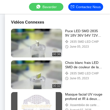
Bavarder
Contactez Nous
Vidéos Connexes
Puce LED SMD 2835
9V 18V 36V 54V 72V
Angle de vue large
2835 SMD LED CHIP
gamme 120° blanc
June 05, 2023
00:36
Choix blanc frais LED
SMD de couleur de la
puce 2835 polychromes
2835 SMD LED CHIP
de SMD LED grand
June 05, 2023
00:32
Masque facial UV rouge
profond et IR à deux
côtés FPC Flexible Soft
Assemblée de carte
PCB Circuit Board
PCB de LED