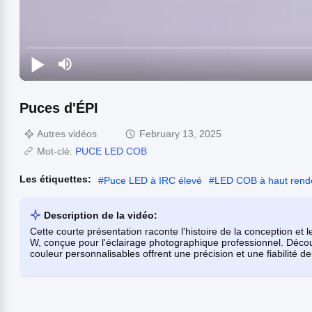
Puces d'ÉPI
Autres vidéos
February 13, 2025
Mot-clé:
PUCE LED COB
Les étiquettes:
#
Puce LED à IRC élevé
#
LED COB à haut ren
Description de la vidéo:
Cette courte présentation raconte l'histoire de la conception e
W, conçue pour l'éclairage photographique professionnel. Déc
couleur personnalisables offrent une précision et une fiabilité d