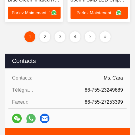
Far IR LED Chips for
pour les lumières de
Parlez Maintenant. '
Parlez Maintenant. '
LED Therapy Light
thérapie
1
2
3
4
Contacts
Contacts:
Ms. Cara
Télégramme:
86-755-23249689
Faxeur:
86-755-27253399