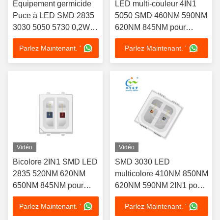
Équipement germicide
LED multi-couleur 4IN1
Puce à LED SMD 2835
5050 SMD 460NM 590NM
3030 5050 5730 0,2W
620NM 845NM pour
0,5W Uva Uvb Uvc
appareil de beauté
Parlez Maintenant. '
Parlez Maintenant. '
400nm 410nm 395Nm
365Nm 295nm
Vidéo
Vidéo
Bicolore 2IN1 SMD LED
SMD 3030 LED
2835 520NM 620NM
multicolore 410NM 850NM
650NM 845NM pour
620NM 590NM 2IN1 pour
appareil de thérapie de
masque de beauté
Parlez Maintenant. '
Parlez Maintenant. '
beauté