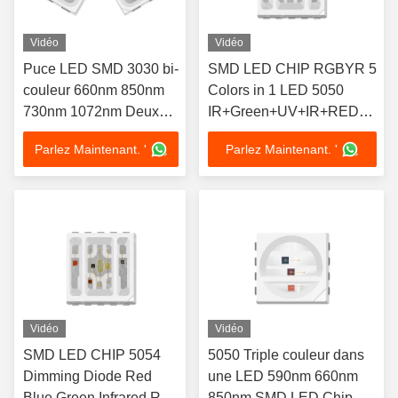
Vidéo
Vidéo
Puce LED SMD 3030 bi-
SMD LED CHIP RGBYR 5
couleur 660nm 850nm
Colors in 1 LED 5050
730nm 1072nm Deux
IR+Green+UV+IR+RED+YE
couleurs Spectre
6 Colors in 1 LED Chip for
Parlez Maintenant. '
Parlez Maintenant. '
Personnalisation
Medical Beauty Lamp
Disponible 1W Pour
chapeau de thérapie
Vidéo
Vidéo
SMD LED CHIP 5054
5050 Triple couleur dans
Dimming Diode Red
une LED 590nm 660nm
Blue Green Infrared Red
850nm SMD LED Chip