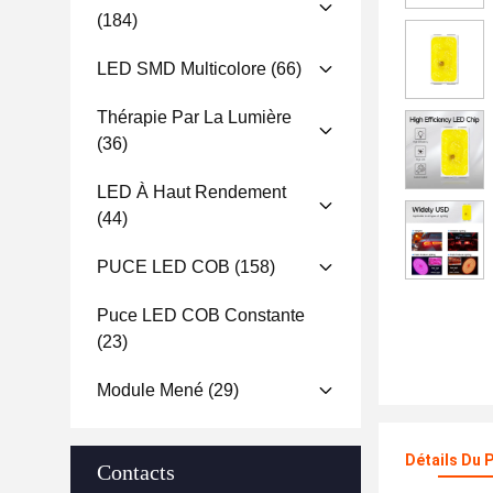
(184)
LED SMD Multicolore
(66)
Thérapie Par La Lumière
(36)
LED À Haut Rendement
(44)
PUCE LED COB
(158)
Puce LED COB Constante
(23)
Module Mené
(29)
Détails Du 
Contacts