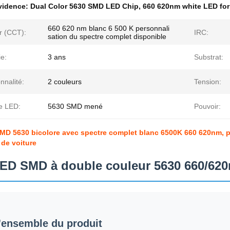
évidence:
Dual Color 5630 SMD LED Chip
,
660 620nm white LED for
660 620 nm blanc 6 500 K personnali
r (CCT):
IRC:
sation du spectre complet disponible
e:
3 ans
Substrat:
nnalité:
2 couleurs
Tension:
e LED:
5630 SMD mené
Pouvoir:
D 5630 bicolore avec spectre complet blanc 6500K 660 620nm, pu
de voiture
ED SMD à double couleur 5630 660/620
'ensemble du produit