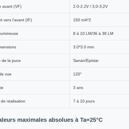
e avant (VF)
2.0-2.2V / 3,0-3,2V
t vers l'avant (IF)
150 mA*2
 lumineuse
8 à 10 LM/36 à 38 LM
mensions
3.0*3.0 mm
 de la puce
Sanan/Epistar
de vue
120°
ie
3 ans
de réalisation
7 à 10 jours
aleurs maximales absolues à Ta=25°C