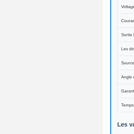
Voltag
Couran
Sortie
Les di
Source
Angle 
Garant
Temps 
Les v