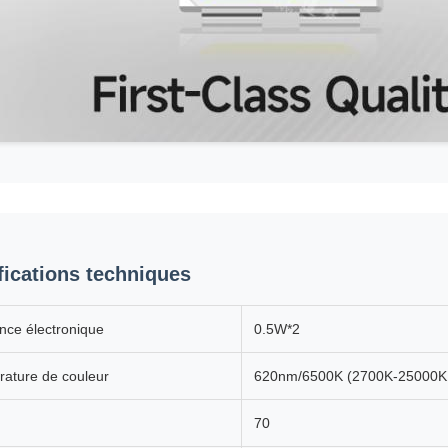
fications techniques
nce électronique
0.5W*2
ature de couleur
620nm/6500K (2700K-25000K s
70