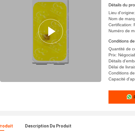
et garant
Détails du pro
d'ambianc
Lieu d'origine
Nom de marq
Certification
Numéro de mo
Conditions de
Quantité de 
Prix: Négocia
Détails d'emb
Délai de livrai
Conditions de 
Capacité d'ap
Produit
Description Du Produit