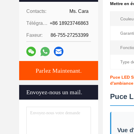
Mettre en 
Contacts:
Ms. Cara
Couleu
Télégramme:
+86 18923746863
Garanti
Faxeur:
86-755-27253399
Fonctio
Type d
Parlez Maintenant.
Puce LED SM
d'ambiance 
Envoyez-nous un mail.
Puce L
Vue d