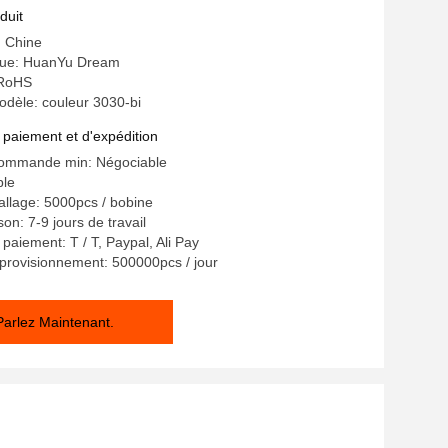
ie de 3 ans pour la décoration
duit
e de voiture
: Chine
ue: HuanYu Dream
: RoHS
dèle: couleur 3030-bi
 paiement et d'expédition
commande min: Négociable
ble
allage: 5000pcs / bobine
son: 7-9 jours de travail
paiement: T / T, Paypal, Ali Pay
provisionnement: 500000pcs / jour
Parlez Maintenant.