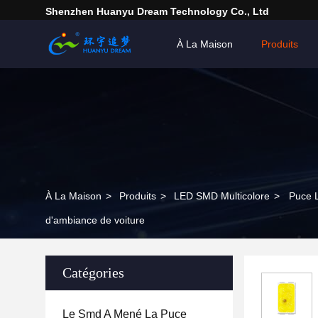
Shenzhen Huanyu Dream Technology Co., Ltd
À La Maison
Produits
À La Maison
>
Produits
>
LED SMD Multicolore
>
Puce L
d'ambiance de voiture
Catégories
Le Smd A Mené La Puce