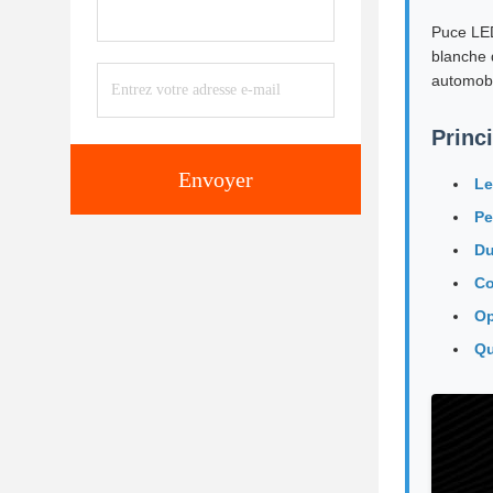
Puce LED
blanche 
automobi
Princ
Envoyer
Le
Pe
Du
Co
Op
Qu