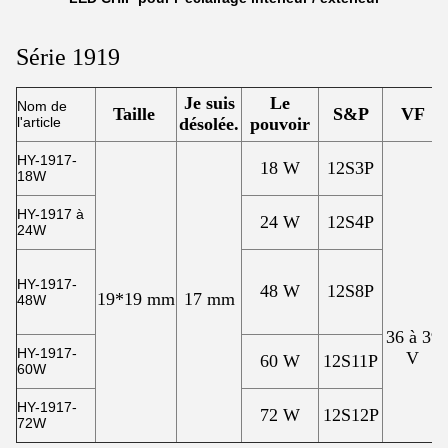
Série 1919
Je suis
Le
Nom de
Taille
S&P
VF
l'article
désolée.
pouvoir
HY-1917-
18 W
12S3P
18W
HY-1917 à
24 W
12S4P
24W
HY-1917-
48 W
12S8P
19*19 mm
17 mm
48W
36 à 39
HY-1917-
V
60 W
12S11P
60W
HY-1917-
72 W
12S12P
72W