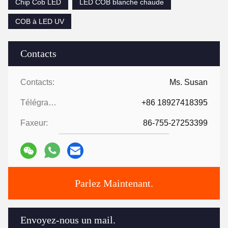
Chip Cob LED
LED COB blanche chaude
COB à LED UV
Contacts
Contacts:
Ms. Susan
Télégramme:
+86 18927418395
Faxeur:
86-755-27253399
Parlez Maintenant.
Envoyez-nous un mail.