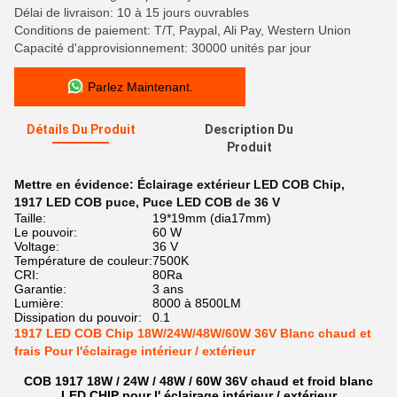
Délai de livraison: 10 à 15 jours ouvrables
Conditions de paiement: T/T, Paypal, Ali Pay, Western Union
Capacité d'approvisionnement: 30000 unités par jour
Parlez Maintenant.
Détails Du Produit
Description Du
Produit
Mettre en évidence:
Éclairage extérieur LED COB Chip
,
1917 LED COB puce
,
Puce LED COB de 36 V
Taille:
19*19mm (dia17mm)
Le pouvoir:
60 W
Voltage:
36 V
Température de couleur:
7500K
CRI:
80Ra
Garantie:
3 ans
Lumière:
8000 à 8500LM
Dissipation du pouvoir:
0.1
1917 LED COB Chip 18W/24W/48W/60W 36V Blanc chaud et
frais Pour l'éclairage intérieur / extérieur
COB 1917 18W / 24W / 48W / 60W 36V chaud et froid blanc
LED CHIP pour l' éclairage intérieur / extérieur