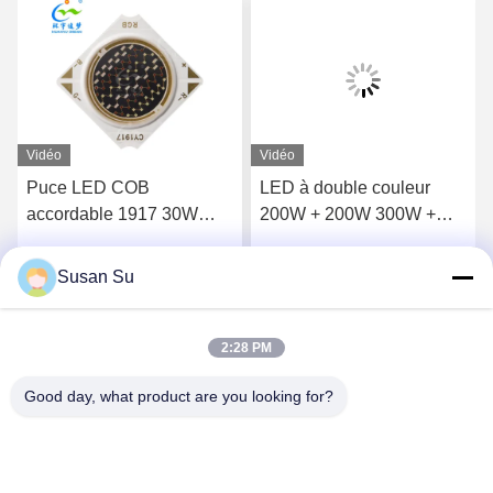
Vidéo
Vidéo
Puce LED COB
LED à double couleur
accordable 1917 30W
200W + 200W 300W +
RVB 3 en 1 rouge vert
300W 3838 5454 6050
bleu LED COB 300Ma
LED COB Chip 2700K
Susan Su
Parlez Maintenant.
Parlez Maintenant.
6500K Ra98 pour la
photographie
2:28 PM
Good day, what product are you looking for?
Shenzhen Huanyu Dream Technology Co., Ltd