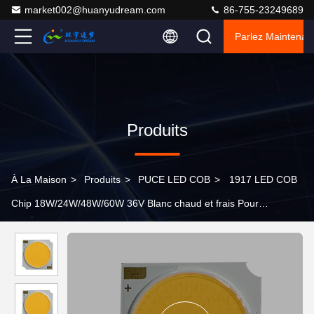
market002@huanyudream.com
86-755-23249689
Parlez Maintenant
Produits
À La Maison
>
Produits
>
PUCE LED COB
>
1917 LED COB
Chip 18W/24W/48W/60W 36V Blanc chaud et frais Pour
l'éclairage intérieur / extérieur