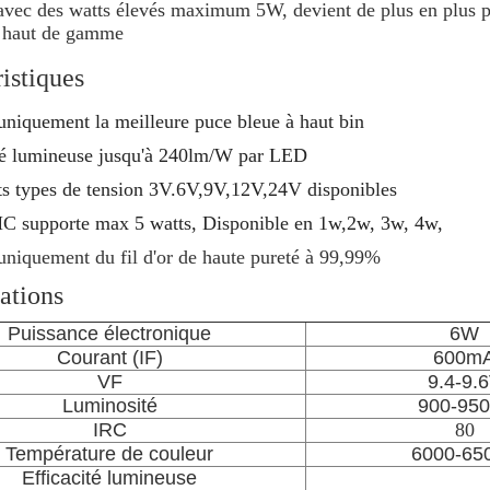
vec des watts élevés maximum 5W, devient de plus en plus p
e haut de gamme
istiques
 uniquement la meilleure puce bleue à haut bin
té lumineuse jusqu'à 240lm/W par LED
ts types de tension 3V.6V,9V,12V,24V disponibles
C supporte max 5 watts, Disponible en 1w,2w, 3w, 4w,
 uniquement du fil d'or de haute pureté à 99,99%
ations
Puissance électronique
6W
Courant (IF)
600m
VF
9.4-9.
Luminosité
900-95
IRC
80
Température de couleur
6000-65
Efficacité lumineuse