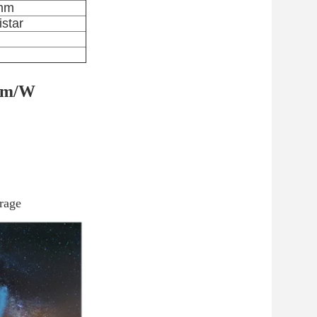
4mm
star
0lm/W
irage