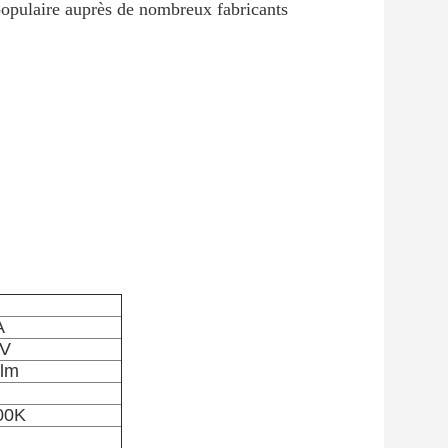
opulaire auprès de nombreux fabricants
A
6V
0lm
00K