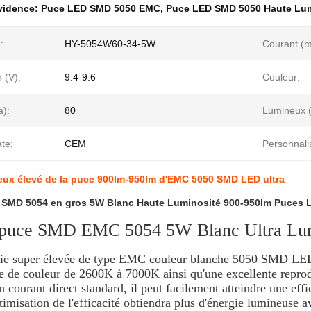
évidence:
Puce LED SMD 5050 EMC
,
Puce LED SMD 5050 Haute Lum
:
HY-5054W60-34-5W
Courant (m
 (V):
9.4-9.6
Couleur:
a):
80
Lumineux 
te:
CEM
Personnali
eux élevé de la puce 900lm-950lm d'EMC 5050 SMD LED ultra
 SMD 5054 en gros 5W Blanc Haute Luminosité 900-950lm Puces 
puce SMD EMC 5054 5W Blanc Ultra Lum
vie super élevée de type EMC couleur blanche 5050 SMD L
e de couleur de 2600K à 7000K ainsi qu'une excellente reprod
 courant direct standard, il peut facilement atteindre une ef
imisation de l'efficacité obtiendra plus d'énergie lumineuse a