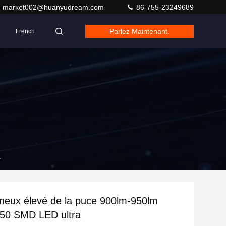
market002@huanyudream.com
86-755-23249689
Parlez Maintenant.
French
a
ineux élevé de la puce 900lm-950lm
50 SMD LED ultra