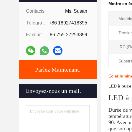
Mettre en 
Contacts:
Ms. Susan
Modèle
Télégramme:
+86 18927418395
Tension
Faxeur:
86-755-27253399
IRC (R
Substra
Parlez Maintenant.
Éclat lumin
LED à puce
Envoyez-nous un mail.
LED à 
Durée de 
températur
90. Avec un
que son opt