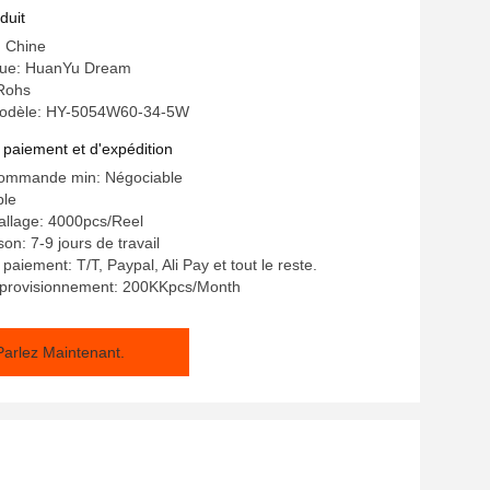
duit
: Chine
ue: HuanYu Dream
 Rohs
odèle: HY-5054W60-34-5W
 paiement et d'expédition
commande min: Négociable
ble
allage: 4000pcs/Reel
son: 7-9 jours de travail
paiement: T/T, Paypal, Ali Pay et tout le reste.
pprovisionnement: 200KKpcs/Month
Parlez Maintenant.