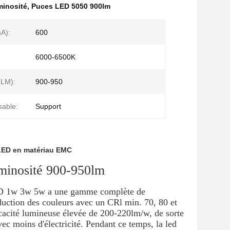
inosité
,
Puces LED 5050 900lm
A):
600
6000-6500K
(LM):
900-950
sable:
Support
LED en matériau EMC
inosité 900-950lm
ED 1w 3w 5w a une gamme complète de
uction des couleurs avec un CRl min. 70, 80 et
ficacité lumineuse élevée de 200-220lm/w, de sorte
vec moins d'électricité. Pendant ce temps, la led