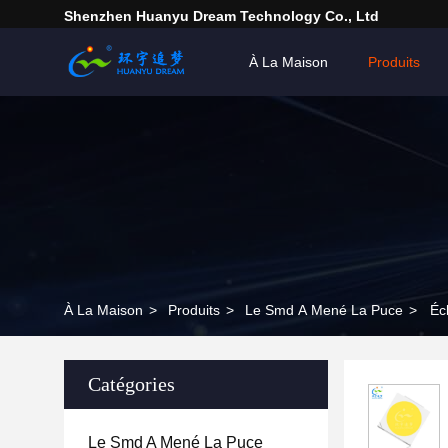
Shenzhen Huanyu Dream Technology Co., Ltd
À La Maison
Produits
À La Maison
>
Produits
>
Le Smd A Mené La Puce
>
Éc
Catégories
Le Smd A Mené La Puce