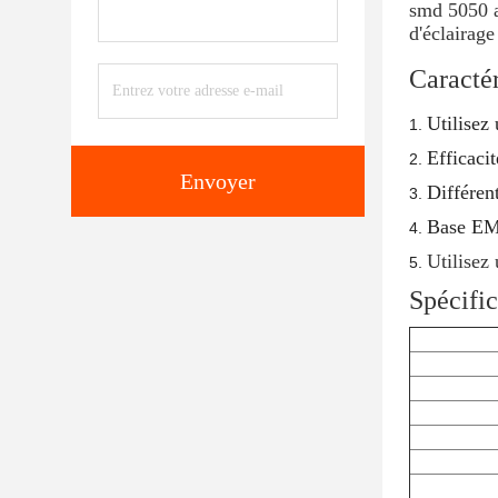
smd 5050 a
d'éclairag
Caractér
Utilisez
Efficaci
Envoyer
Différen
Base EM
Utilisez
Spécific