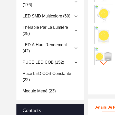
(176)
LED SMD Multicolore
(69)
Thérapie Par La Lumière
(28)
LED À Haut Rendement
(42)
PUCE LED COB
(152)
Puce LED COB Constante
(22)
Module Mené
(23)
Détails Du 
Contacts