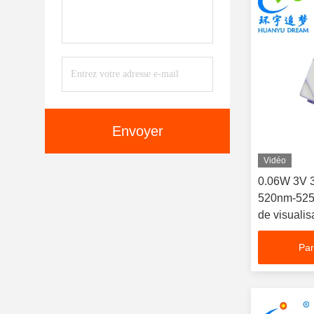
Envoyer
Vidéo
0.06W 3V 
520nm-525
de visualis
Par