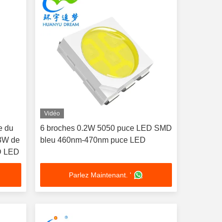
Vidéo
e du
6 broches 0.2W 5050 puce LED SMD
3W de
bleu 460nm-470nm puce LED
MD LED
Parlez Maintenant. '