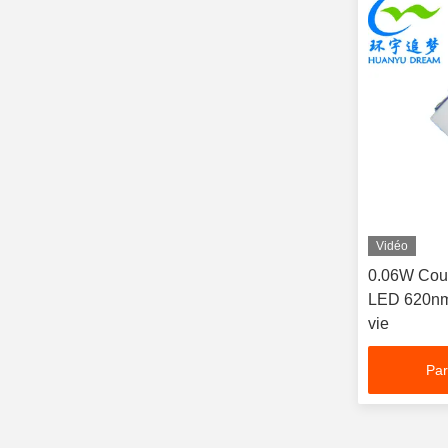
Vidéo
0.06W Cou
LED 620nm
vie
Par