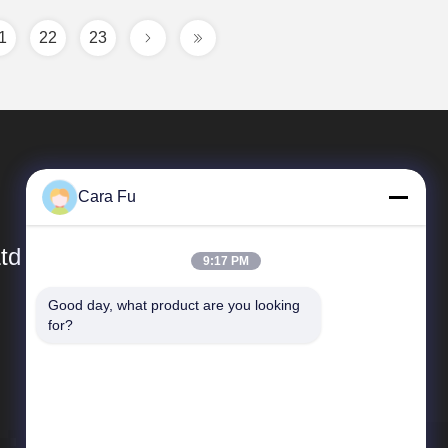
1
22
23
Cara Fu
td
9:17 PM
Good day, what product are you looking 
Liens Rapides
for?
Profil de l'entreprise
visite de l'usine
Contrôle de la qualité