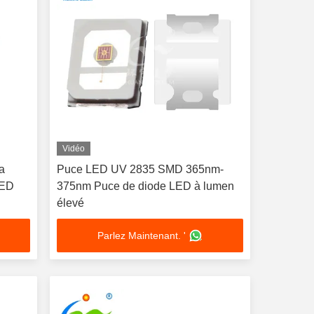
Vidéo
a
Puce LED UV 2835 SMD 365nm-
LED
375nm Puce de diode LED à lumen
élevé
Parlez Maintenant. '