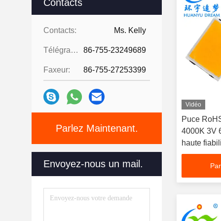
Contacts
Contacts:
Ms. Kelly
Télégramme:
86-755-23249689
Faxeur:
86-755-27253399
Vidéo
Puce RoHS
Parlez Maintenant.
4000K 3V 6
haute fiabil
Envoyez-nous un mail.
Par