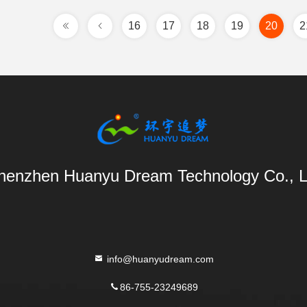
16
17
18
19
20
2
henzhen Huanyu Dream Technology Co., L
info@huanyudream.com
86-755-23249689