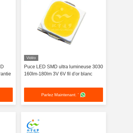
Vidéo
ED
Puce LED SMD ultra lumineuse 3030
rantie
160lm-180lm 3V 6V fil d'or blanc
Parlez Maintenant. '