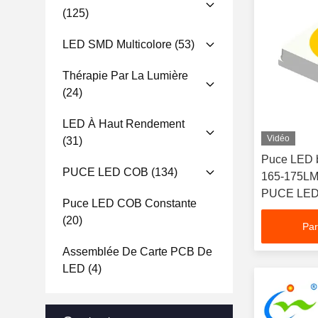
(125)
LED SMD Multicolore
(53)
Thérapie Par La Lumière
(24)
LED À Haut Rendement
Vidéo
(31)
Puce LED 
PUCE LED COB
(134)
165-175LM
PUCE LE
Puce LED COB Constante
(20)
Par
Assemblée De Carte PCB De
LED
(4)