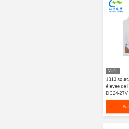
Vidéo
1313 sourc
élevée de 
DC24-27V d
uniforme
Par