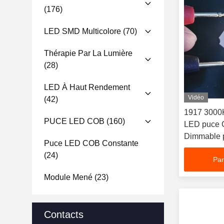
(176)
LED SMD Multicolore
(70)
Thérapie Par La Lumière
(28)
LED À Haut Rendement
Vidéo
(42)
1917 3000
PUCE LED COB
(160)
LED puce 
Dimmable p
Puce LED COB Constante
projecteur 
(24)
Par
et l'hôtel
Module Mené
(23)
Contacts