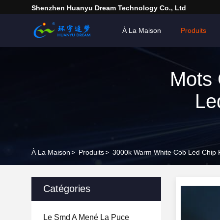
Shenzhen Huanyu Dream Technology Co., Ltd
À La Maison
Produits
Mots 
Le
À La Maison
>
Produits
>
3000k Warm White Cob Led Chip F
Catégories
Le Smd A Mené La Puce