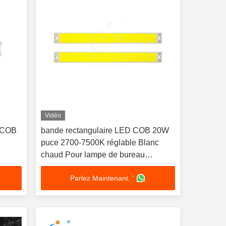
Vidéo
 COB
bande rectangulaire LED COB 20W
puce 2700-7500K réglable Blanc
chaud Pour lampe de bureau
Lumière de nuit Lampes à LED
Parlez Maintenant. '
Chambre à coucher Monté sur le mur
Capteur de mouvement Magnéte
Armoire de lumière