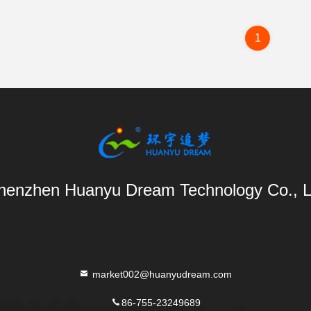
1
henzhen Huanyu Dream Technology Co., L
market002@huanyudream.com
86-755-23249689