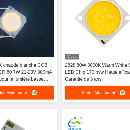
Vidéo
K chaude blanche COB
2828 80W 3000K Warm White
CRI80 7W 21-23V 300mA
LED Chip 170lm/w Haute effica
our la lumière basse
Garantie de 3 ans
Éclairage pour la maison
lez Maintenant. '
Parlez Maintenant. '