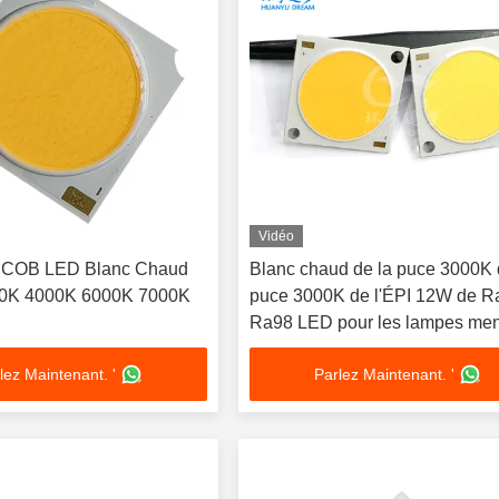
Vidéo
 COB LED Blanc Chaud
Blanc chaud de la puce 3000K 
0K 4000K 6000K 7000K
puce 3000K de l'ÉPI 12W de R
Ra98 LED pour les lampes me
par cri élevé
lez Maintenant. '
Parlez Maintenant. '