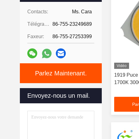
Contacts:
Ms. Cara
Télégramme:
86-755-23249689
Faxeur:
86-755-27253399
Vidéo
Parlez Maintenant.
1919 Puce
1700K 300
Envoyez-nous un mail.
Par