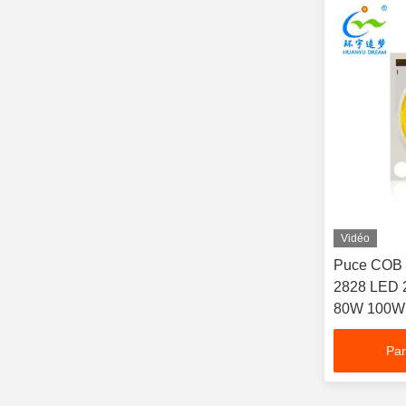
Vidéo
Puce COB 
2828 LED
80W 100W
Par