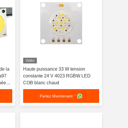
Vidéo
de la
Haute puissance 33 W tension
a97
constante 24 V 4023 RGBW LED
nées
COB blanc chaud
Parlez Maintenant. '