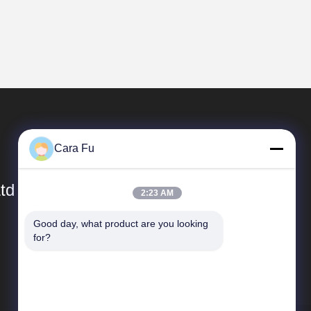
Cara Fu
td
2:23 AM
Good day, what product are you looking 
Liens Rapides
for?
Profil de l'entreprise
visite de l'usine