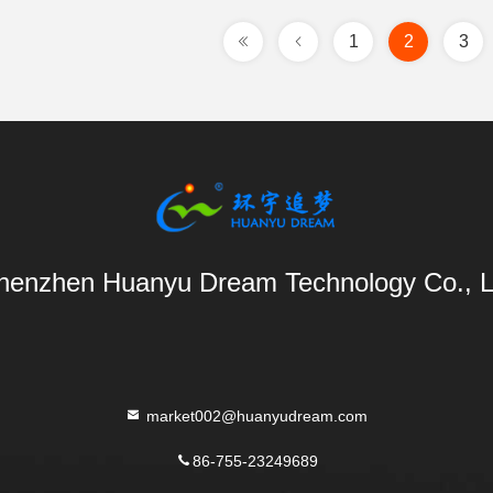
1
2
3
henzhen Huanyu Dream Technology Co., L
market002@huanyudream.com
86-755-23249689