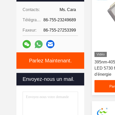
Contacts:
Ms. Cara
Télégramme:
86-755-23249689
Faxeur:
86-755-27253399
Vidéo
Parlez Maintenant.
395nm-40
LED 5730 f
d'énergie
Envoyez-nous un mail.
Par