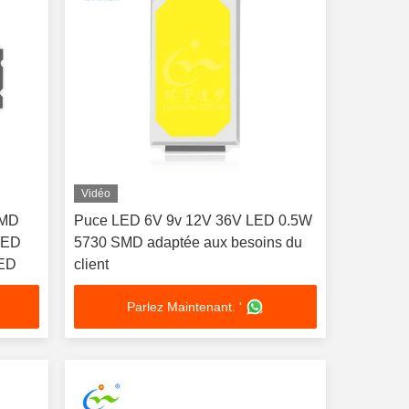
Vidéo
SMD
Puce LED 6V 9v 12V 36V LED 0.5W
LED
5730 SMD adaptée aux besoins du
LED
client
Parlez Maintenant. '