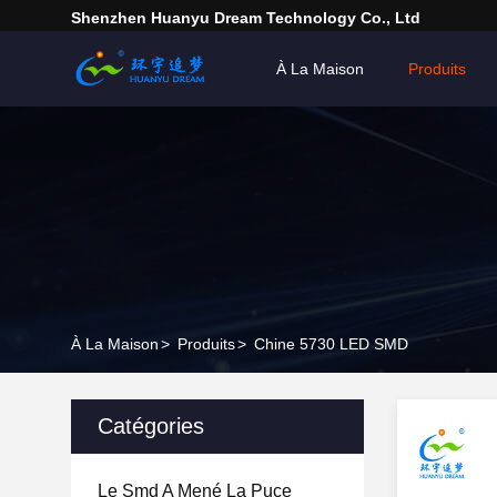
Shenzhen Huanyu Dream Technology Co., Ltd
À La Maison
Produits
À La Maison
>
Produits
>
Chine 5730 LED SMD
Catégories
Le Smd A Mené La Puce