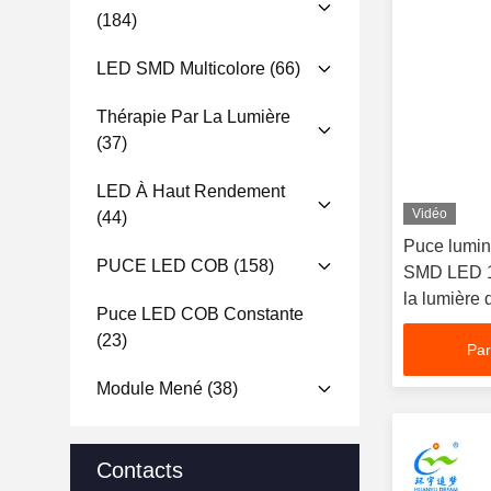
(184)
LED SMD Multicolore
(66)
Thérapie Par La Lumière
(37)
LED À Haut Rendement
Vidéo
(44)
Puce lumin
PUCE LED COB
(158)
SMD LED 
la lumière 
Puce LED COB Constante
(23)
Par
Module Mené
(38)
Contacts