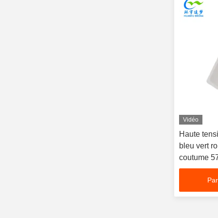
Vidéo
Haute tens
bleu vert r
coutume 5
Par